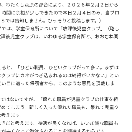
初、わたくし萩原の都合により、２０２６年２月２日から
、時間に余裕が少しできたので本日２月４日のみ、当ブロ
ＮＳでは告知しません。ひっそりと投稿します。）
では、学童保育所について「放課後児童クラブ」（略し
放課後児童クラブは、いわゆる学童保育所と、おおむね同
ると、「ひどい職員、ひどいクラブだって多い。まずは
なクラブにカネがつぎ込まれるのは納得がいかない」とい
どい目に遭った保護者から、このような意見を頂戴しま
。
ではないですが、「優れた職員が児童クラブの仕事を続
辞めてしまう。新しく入った優れた職員も、呆れて児童ク
は考えます。
きだと考えます。待遇が良くなれば、いい加減な職員も
地が悪くなって淘汰されることを期待するからです。