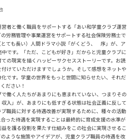
也
営者と働く職員をサポートする「あい和学童クラブ運営
ブの労務管理や事業運営をサポートする社会保険労務士で
（とても長い）人間ドラマ小説「がくどう、 序」が、ア
2KIzc）で発売中です。「ただ、こどもが好き」だからと児童クラブに
育ての現実を描くハッピーサクセスストーリーです。お読
を付けていただけますでしょうか。そして感想をネットや
像化です。学童の世界をもっと世間に知らせたい、それだ
てください！
で働く人たちがあまりにも恵まれていない、つまりその
、収入」が、あまりにも低すぎる状態は社会正義に反して
ラブ職員に対する待遇改善が実現するために、種々の活動
見合った待遇を実現することは最終的に育成支援の水準が
利益を護る役割を果たす仕組みをこの社会に実現させるこ
どのような施策やアイデアが、児童クラブ職員の待遇を改