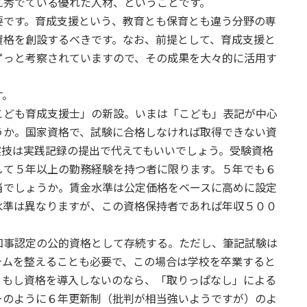
に秀でている優れた人材、ということです。
です。育成支援という、教育とも保育とも違う分野の専
資格を創設するべきです。なお、前提として、育成支援と
ずっと考察されていますので、その成果を大々的に活用す
す。
ども育成支援士」の新設。いまは「こども」表記が中心
うか。国家資格で、試験に合格しなければ取得できない資
実技は実践記録の提出で代えてもいいでしょう。受験資格
して５年以上の勤務経験を持つ者に限ります。５年でも６
当でしょうか。賃金水準は公定価格をベースに高めに設定
水準は異なりますが、この資格保持者であれば年収５００
事認定の公的資格として存続する。ただし、筆記試験は
テムを整えることも必要で、この場合は学校を卒業すると
。もし資格を導入しないのなら、「取りっぱなし」による
ーのように６年更新制（批判が相当強いようですが）のよ