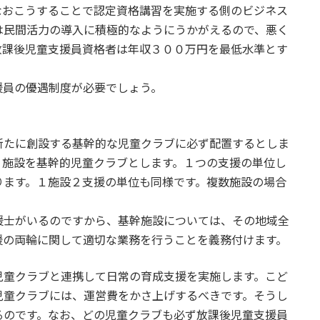
なおこうすることで認定資格講習を実施する側のビジネス
は民間活力の導入に積極的なようにうかがえるので、悪く
放課後児童支援員資格者は年収３００万円を最低水準とす
員の優遇制度が必要でしょう。
たに創設する基幹的な児童クラブに必ず配置するとしま
１施設を基幹的児童クラブとします。１つの支援の単位し
ります。１施設２支援の単位も同様です。複数施設の場合
士がいるのですから、基幹施設については、その地域全
援の両輪に関して適切な業務を行うことを義務付けます。
童クラブと連携して日常の育成支援を実施します。こど
児童クラブには、運営費をかさ上げするべきです。そうし
るのです。なお、どの児童クラブも必ず放課後児童支援員