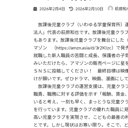
最
2026年2月4日
2026年2月10日
萩原和
終
更
放課後児童クラブ（いわゆる学童保育所）運
新
日
法人」代表の萩原和也です。放課後児童クラ
時
もあります。放課後児童クラブを舞台にした
:
マゾン （https://amzn.asia/d/3r
就職した新人職員の苦闘と成長、保護者の子
みいただけたら、アマゾンの販売ページに星
ＳＮＳに投稿してください！ 最終目標は映
けが願いです。ぜひドラマ、映画、漫画にし
放課後児童クラブの運営支援は、児童クラブ
職責、職務に対する評価を示す「報酬、賃金
いると考え、一刻も早く、まっとうな児童ク
を行っています。児童クラブの優れた職員に
高い児童クラブを実現させ、こどもの最善の
とです。しかし現状はお寒い限り。そこで、