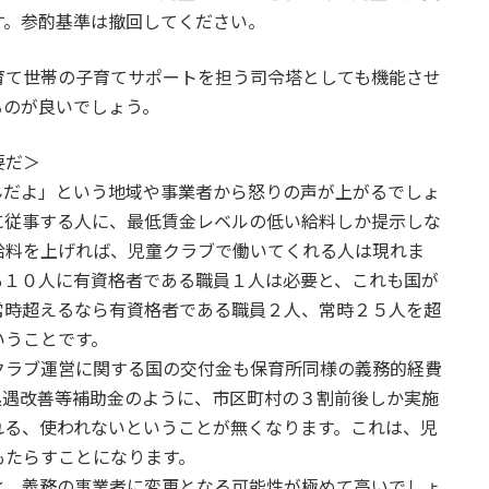
す。参酌基準は撤回してください。
て世帯の子育てサポートを担う司令塔としても機能させ
るのが良いでしょう。
要だ＞
だよ」という地域や事業者から怒りの声が上がるでしょ
に従事する人に、最低賃金レベルの低い給料しか提示しな
給料を上げれば、児童クラブで働いてくれる人は現れま
も１０人に有資格者である職員１人は必要と、これも国が
常時超えるなら有資格者である職員２人、常時２５人を超
いうことです。
ラブ運営に関する国の交付金も保育所同様の義務的経費
処遇改善等補助金のように、市区町村の３割前後しか実施
れる、使われないということが無くなります。これは、児
もたらすことになります。
化、義務の事業者に変更となる可能性が極めて高いでしょ