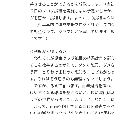
善させることができるかを想像します。（当
６日のブログ投稿を実施しない予定でしたが
グを密かに投稿します。よってこの投稿はＳ
（※基本的に運営支援ブログと社労士ブログ
て児童クラブ、クラブ）と記載しています。
じです。）
＜制度から整える＞
わたくしが児童クラブ職員の待遇改善を訴え
そこを改善するのが先で、ダメな職員、ダメ
う声、とりわけまじめな職員や、こどもがひ
す。それはそう思うのも無理はないでしょう
ですが、あえて言います。百年河清を俟つ、
けやすくなる環境を整えないと、良い職員は
ラブの世界から逃げてしまう」と、わたくし
よって、待遇を向上させることを優先するべ
いい加減な児童クラブ事業者もいずれは居心