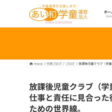
コ
ナ
ン
ビ
ホー
テ
ゲ
Hom
ン
ー
ツ
シ
へ
ョ
ス
ン
キ
に
ッ
移
プ
動
Home
代表ブログ
ブログ
放課後児童クラブ（学童
放課後児童クラブ（学
仕事と責任に見合った
ための世界線。