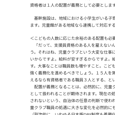
資格者は１人の配置が義務として必要としま
基幹施設は、地域における小学生がいる子育
ます。児童館がある地域なら連携して対応す
＜こどもの人数に応じた余裕のある配置も必
「だって、支援員資格のある人を雇えないん
う。それはね、児童クラブという大変な仕事
いからですよ。給料が安すぎるからですよ。
す。大事なことは職員数も増やすこと。こど
強く義務化を進めるべきでしょう。１５人を
えるなら有資格者である職員３人とする、と
配置が義務となることは、必然的に、児童ク
として扱われることが期待されます。現在の
されないという、自治体の任意の判断で使わ
童クラブ職員の処遇に大きな変化を必然的に
（副次的に、いわゆる日本版DBS制度も義務