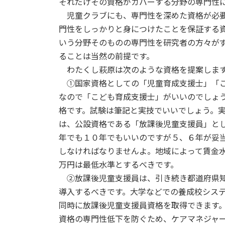
それだけその資格がカバーする分野の専門性
児童クラブにも、専門性を深めた資格が必要
門性をしっかりと身につけたことを保証する
いう分野そのものの専門性を研究者の方々が
ることは当然の前提です。
わたくし萩原は次のような資格を提案しま
①国家資格としての「児童育成支援士」「こ
なので「こども育成支援士」がいいのでしょ
格です。試験は筆記と実技でいいでしょう。
は、公設資格である「放課後児童支援員」と
年でも１０年でもいいのですが５、６年が妥
しなければなりませんよ。地域によって賃金
万円は最低水準とするべきです。
②放課後児童支援員は、引き続き都道府県知
導入するべきです。大学などでの養成校シス
同時に放課後児童支援員資格を取得できます
資格の専門性低下を防ぐため、ケアマネジャ