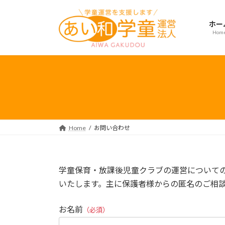
コ
ナ
ン
ビ
ホー
テ
ゲ
Hom
ン
ー
ツ
シ
へ
ョ
ス
ン
キ
に
ッ
移
プ
動
Home
お問い合わせ
学童保育・放課後児童クラブの運営について
いたします。主に保護者様からの匿名のご相
お名前
（必須）