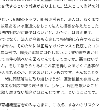
を交代するという報道がありました。法人として当然の対
という組織のトップ、組織運営者と、法人は、あくまで
て故意あるいは重過失をもって法人に損害を与えたとした
の法的対応が可能ではないかと、わたくしは考えます。
ではなく、法人が今後も安定して持続的に存在すること
りません。そのためには正常なガバナンスと徹底したコン
に典型例で、園長が職員に口外しないよう誓約書を書かせ
して事件の隠ぺいを図るなんてもってのほか。悪事はいず
せん。そして隠そうとあれこれ策を弄したあげくに悪事が
い込まれるのが、世の習いというものです。そんなことを
と一緒に問題解決に取り組むほうが、運営組織の存続によ
の誠実な対応で取り戻せます。しかし、周囲を欺いたこと
と取り戻せない場合がほとんどですよ、ということです。
育組織運営者のみなさまに、この点、すなわちリスクマ