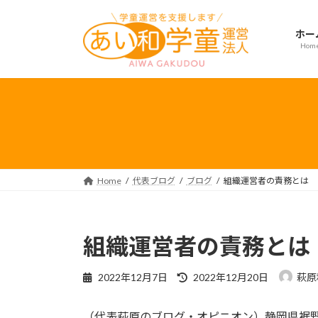
コ
ナ
ン
ビ
ホー
テ
ゲ
Hom
ン
ー
ツ
シ
へ
ョ
ス
ン
キ
に
ッ
移
プ
動
Home
代表ブログ
ブログ
組織運営者の責務とは
組織運営者の責務とは
最
2022年12月7日
2022年12月20日
萩原
終
更
（代表萩原のブログ・オピニオン）静岡県裾
新