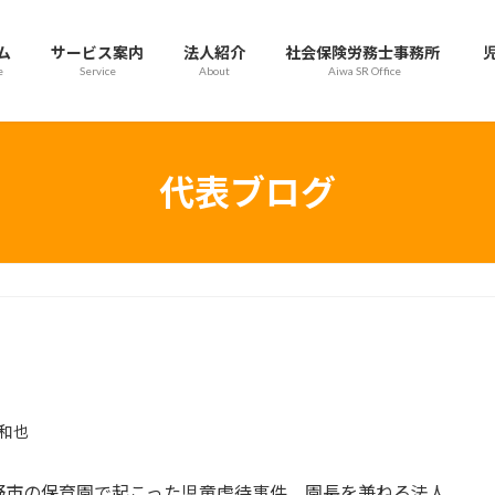
ム
サービス案内
法人紹介
社会保険労務士事務所
e
Service
About
Aiwa SR Office
代表ブログ
和也
野市の保育園で起こった児童虐待事件。園長を兼ねる法人