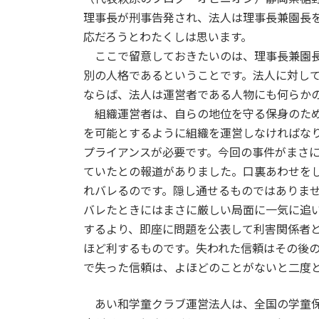
日
理事長が刑事告発され、法人は理事長兼園長
時
応だろうとわたくしは思います。
:
ここで留意しておきたいのは、理事長兼園長
別の人格であるということです。法人に対し
ならば、法人は運営者である人物にも何らか
組織運営者は、自らの地位を守る保身のため
を可能とするように組織を運営しなければな
プライアンスが必要です。今回の事件がまさ
ていたとの報道がありました。口裏あわせを
れバレるのです。隠し通せるものではありま
バレたときにはまさに厳しい局面に一気に追
するより、即座に問題を公表して利害関係者
ほど利するものです。失われた信頼はその後
で失った信頼は、よほどのことがないと二度
あい和学童クラブ運営法人は、全国の学童保