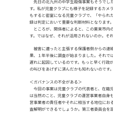
先日の北九州の中学生殺傷事案もそうでした
す。私が児童クラブにも様子を記録するカメ
もすると密室になる児童クラブで、「やられ
録は判定において重要な判断材料となります
ところが、関係者によると、この栗東市内の
す。ではなぜ、それが活用されないのか。そ
被害に遭ったと主張する保護者側からの連絡
果、１年半後に調査が始まりました。それで
遅れに起因しているのです。もっと早く行政
の叫びをあげずに済んだかも知れないのです
＜ガバナンスの不全がある＞
今回の事案は児童クラブの代表者と、在籍児
は当然のこと、児童クラブの運営事業者自身
営事業者の責任者やそれに相当する地位にお
査解明ができるでしょうか。第三者委員会を