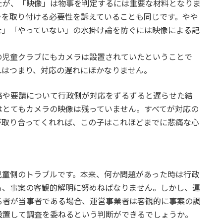
が、「映像」は物事を判定するには重要な材料となりま
ラを取り付ける必要性を訴えていることも同じです。やや
た」「やっていない」の水掛け論を防ぐには映像による記
。
児童クラブにもカメラは設置されていたということで
れはつまり、対応の遅れにほかなりません。
や要請について行政側が対応をずるずると遅らせた結
はとてもカメラの映像は残っていません。すべてが対応の
が取り合ってくれれば、この子はこれほどまでに悲痛な心
。
童側のトラブルです。本来、何か問題があった時は行政
も、事案の客観的解明に努めねばなりません。しかし、運
る者が当事者である場合、運営事業者は客観的に事案の調
設置して調査を委ねるという判断ができるでしょうか。