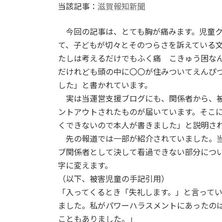
当該記事：
滋賀報知新聞
今回の記事は、とても胸が痛みます。児童ク
て、子どもが切々とそのつらさを訴えている
たしは考えるだけでもふく痛 こきゅう困な
だけれども頭の中に〇〇が住みついてえんぴ
した」と書かれています。
実は当運営支援ブログにも、関係者から、被
ントアウトされたものが届いています。そこ
くできないので本人が書きました」と説明さ
先の報道では一部が紹介されていました。当
ブ関係者として決して看過できない部分につ
字に変えます。
（以下、被害児童の手記引用）
「入ってくるとき「失礼します。」と言って
ました。私がパワーハラスメントにあったの
こともありました。」