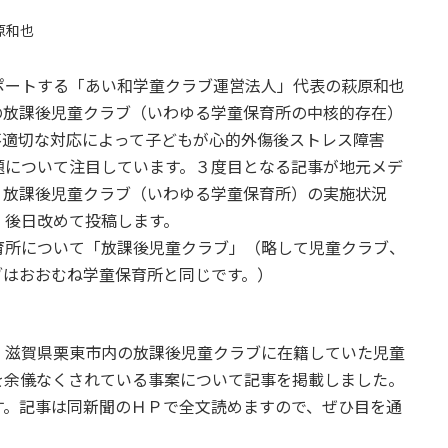
原和也
ートする「あい和学童クラブ運営法人」代表の萩原和也
の放課後児童クラブ（いわゆる学童保育所の中核的存在）
不適切な対応によって子どもが心的外傷後ストレス障害
題について注目しています。３度目となる記事が地元メデ
。放課後児童クラブ（いわゆる学童保育所）の実施状況
、後日改めて投稿します。
所について「放課後児童クラブ」（略して児童クラブ、
ブはおおむね学童保育所と同じです。）
滋賀県栗東市内の放課後児童クラブに在籍していた児童
を余儀なくされている事案について記事を掲載しました。
す。記事は同新聞のＨＰで全文読めますので、ぜひ目を通