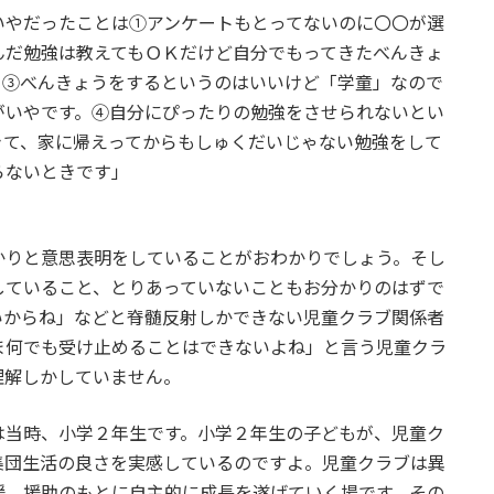
いやだったことは①アンケートもとってないのに〇〇が選
んだ勉強は教えてもＯＫだけど自分でもってきたべんきょ
。③べんきょうをするというのはいいけど「学童」なので
がいやです。④自分にぴったりの勉強をさせられないとい
きて、家に帰えってからもしゅくだいじゃない勉強をして
らないときです」
りと意思表明をしていることがおわかりでしょう。そし
していること、とりあっていないこともお分かりのはずで
いからね」などと脊髄反射しかできない児童クラブ関係者
ま何でも受け止めることはできないよね」と言う児童クラ
理解しかしていません。
当時、小学２年生です。小学２年生の子どもが、児童ク
集団生活の良さを実感しているのですよ。児童クラブは異
援、援助のもとに自主的に成長を遂げていく場です。その