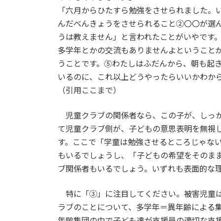
「六月からひたすら勉強をさせられました。
んだべんきょうをさせられること②〇〇が選
うは教えません」と言われたことがいやです
多学年とかの交流もありませんよということ
うことです。⑤わたしはふだんから、朝も起
いるのに、これ以上どうやったらいいかわか
（引用ここまで）
児童クラブの関係者なら、この子が、しっか
て児童クラブ側が、子どもの意思表明を無視
す。ここで「学童は勉強させるところじゃな
もいるでしょうし、「子どもの希望をそのま
ブ関係者もいるでしょう。いずれも表面的な
特に「③」に注目してください。被害児童は
ラブのことについて、多学年＝異年齢による
年齢集団の中で子ども達が支援員の適切な支