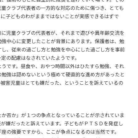
児童クラブ代表者の一方的な対応のために傷つき、とても
単に子どものわがままではないことが実感できるはずで
に児童クラブの代表者が、それまで遊びや異年齢交流を
勉強中心に変更したことが背景にあります。保護者は、勉
すし、従来の過ごし方と勉強を中心にした過ごし方を事前
一定の配慮はなされていたようです。
うです。昼食や、おやつ時間以外はひたすら勉強、それ
の勉強は認めないという極めて硬直的な進め方があったと
の被害児童はとても嫌だった、ということを訴えているの
か否か」が１つの争点となっていることが示されていま
座が嫌だったと訴えています。子どもがＰＴＳＤを発症し
下座の強要ですから、ここが争点になるのは当然です。