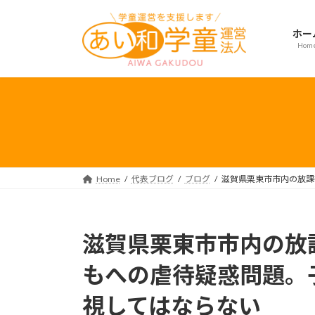
コ
ナ
ン
ビ
ホー
テ
ゲ
Hom
ン
ー
ツ
シ
へ
ョ
ス
ン
キ
に
ッ
移
プ
動
Home
代表ブログ
ブログ
滋賀県栗東市市内の放課
滋賀県栗東市市内の放
もへの虐待疑惑問題。
視してはならない