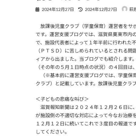
最
2024年12月27日
2024年12月27日
萩
終
更
放課後児童クラブ（学童保育）運営者をサポ
新
日
です。運営支援ブログでは、滋賀県栗東市内
時
で、施設代表者によって１年半前に行われた
:
（ＰＴＳＤ）に苦しめられているとされる問
ィアから出ました。当ブログでも紹介します
（その年の５月１日時点の状況）の４回目は
（※基本的に運営支援ブログでは、学童保育
クラブ）と記載しています。放課後児童クラ
＜子どもの悲痛な叫び＞
滋賀報知新聞は２０２４年１２月２６日に、
が施設側の不適切な対応によって今なお治療
１２月１２日に続いてこれで３度目の報道で
してください。