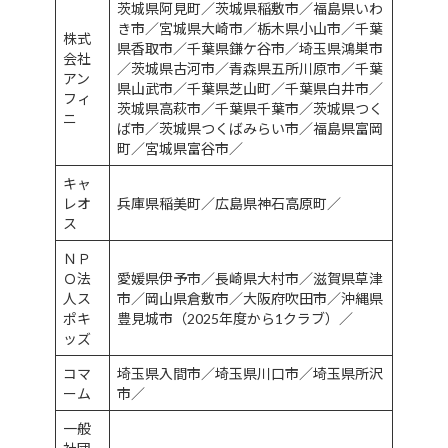
茨城県阿見町／茨城県稲敷市／福島県いわ
き市／宮城県大崎市／栃木県小山市／千葉
株式
県香取市／千葉県鎌ケ谷市／埼玉県鴻巣市
会社
／茨城県古河市／青森県五所川原市／千葉
アン
県山武市／千葉県芝山町／千葉県白井市／
フィ
茨城県高萩市／千葉県千葉市／茨城県つく
ニ
ば市／茨城県つくばみらい市／福島県富岡
町／宮城県富谷市／
キャ
レオ
兵庫県稲美町／広島県神石高原町／
ス
ＮＰ
Ｏ法
愛媛県伊予市／長崎県大村市／滋賀県草津
人ス
市／岡山県倉敷市／大阪府吹田市／沖縄県
ポキ
豊見城市（2025年度から1クラブ）／
ッズ
コマ
埼玉県入間市／埼玉県川口市／埼玉県所沢
ーム
市／
一般