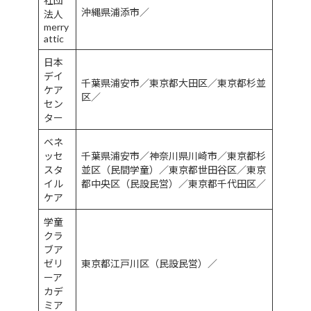
社団
沖縄県浦添市／
法人
merry
attic
日本
デイ
千葉県浦安市／東京都大田区／東京都杉並
ケア
区／
セン
ター
ベネ
ッセ
千葉県浦安市／神奈川県川崎市／東京都杉
スタ
並区（民間学童）／東京都世田谷区／東京
イル
都中央区（民設民営）／東京都千代田区／
ケア
学童
クラ
ブア
ゼリ
東京都江戸川区（民設民営）／
ーア
カデ
ミア