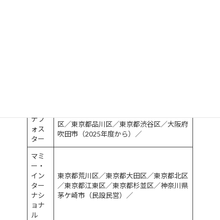
郡山市／東京都国分寺市／東京都小平市／
葉
大阪府堺市／香川県坂出市／栃木県さくら
市／千葉県佐倉市／埼玉県狭山市／埼玉県
志木市／静岡県静岡市（2024年10月～）
／東京都渋谷区／静岡県清水町／茨城県常
総市／東京都杉並区／東京都墨田区（共同
企業体として）／広島県世羅町／香川県善
通寺市（2025年度から？）／岐阜県多治
見市／大阪府田尻町／東京都立川市／（未
確認）茨城県土浦市？／埼玉県所沢市／
パソ
東京都荒川区／東京都板橋区／東京都江東
ナフ
区／東京都品川区／東京都渋谷区／大阪府
ォス
吹田市（2025年度から）／
ター
マミ
ー・
イン
東京都荒川区／東京都大田区／東京都北区
ター
／東京都江東区／東京都杉並区／神奈川県
ナシ
茅ケ崎市（民設民営）／
ョナ
ル