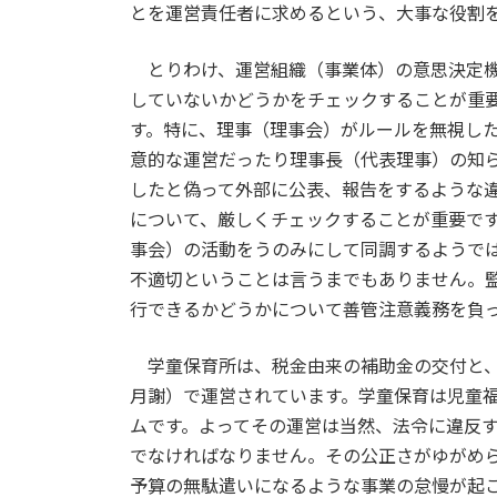
とを運営責任者に求めるという、大事な役割
とりわけ、運営組織（事業体）の意思決定機
していないかどうかをチェックすることが重
す。特に、理事（理事会）がルールを無視し
意的な運営だったり理事長（代表理事）の知
したと偽って外部に公表、報告をするような
について、厳しくチェックすることが重要で
事会）の活動をうのみにして同調するようで
不適切ということは言うまでもありません。
行できるかどうかについて善管注意義務を負
学童保育所は、税金由来の補助金の交付と、
月謝）で運営されています。学童保育は児童
ムです。よってその運営は当然、法令に違反
でなければなりません。その公正さがゆがめ
予算の無駄遣いになるような事業の怠慢が起