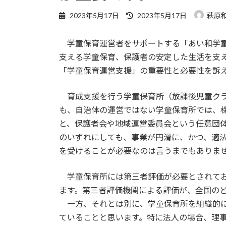
最
2023年5月17日
2023年5月17日
萩原
終
更
学童保育運営者をサポートする「あい和学童
新
日
支える学童保育、保護者の安定した生活を支
時
「学童保育運営支援」の重要性と必要性を訴
:
育成支援を行う学童保育所（放課後児童クラ
も、自治体の運営ではない学童保育所では、
と、保護者会や地域運営委員会という任意団
のいずれにしても、事業が円滑に、かつ、適
を受けることが必要なのは言うまでもありま
学童保育所には第三者評価が必要とされてお
ます。第三者評価機関による評価が、全国の
一方、それとは別に、学童保育所を組織的に
ていることと思います。特に法人の場合、理