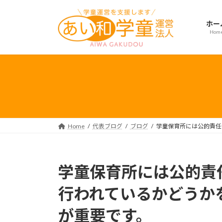
コ
ナ
ン
ビ
ホー
テ
ゲ
Hom
ン
ー
ツ
シ
へ
ョ
ス
ン
キ
に
ッ
移
プ
動
Home
代表ブログ
ブログ
学童保育所には公的責任
学童保育所には公的責
行われているかどうか
が重要です。