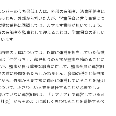
ンバーのうち最低１人は、外部の有識者、法曹関係者に
もっとも、外部から招いた人が、学童保育と言う事業につ
怠慢な業務に同調しては、ますます意味が無いでしょう。
者の有識者を監事として迎えることは、学童保育の正しい
ています。
由来の団体については、以前に運営を担当していた保護
わば「仲間うち」、顔見知りの人物が監事を務めることに
すが、監事が負う重要な職責に対して、監事全員が運営側
業の質に疑問をもたらしかねません。多額の税金と保護者
すから、外部から見て常に適正に運営していることを証明
について、ふさわしい人物を選任することが必要でしょ
招いていない運営組織は、「ナアナア」で運営している可
、社会）からそのように厳しく思われることを覚悟するべ