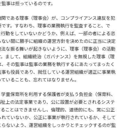
を監事は担っているのです。
関である理事（理事会）が、コンプライアンス違反を犯
要です。すなわち、理事の業務執行を監査すること、で
た行動をしていないかどうか、例えば、一部の者による恣
らない間に勝手に組織の運営方針を決めたのに正当に決定
違法な振る舞いが起きないように、理事（理事会）の活動
す。まして、組織統治（ガバナンス）を無視した理事（理
は、その監事は監事の業務を執行するにあたってまったく
監事も役員であり、就任している運営組織が適正に事業執
っていることも、忘れてはなりません。
学童保育所を利用する保護者が支払う負担金（保育料、
福祉上の法定事業であり、公に設置が必要とされるシステ
することはできませんし、倫理的、道徳的にも、常に公正
られていないか、公正に事業が執行されているか、そして
こらないよう、運営組織をしっかりとチェックするのが監