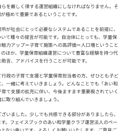
らを厳しく律する運営組織にしなければなりません。そ
割が極めて重要であるということです。
所が社会にとって必要なシステムであることを前提に、
ついて種々の提言が可能です。自治体にとっても、学童保
の魅力アップ＝子育て施策への高評価＝人口増ということ
そのほか、学童保育組織運営について豊富な経験を持つ代
な助言、アドバイスを行うことが可能です。
行政の子育て支援と学童保育担当者の方、ぜひとも子ど
に、一緒に考えていきましょう。どんなことでも「あい和
子育て支援の拡充に伴い、今後ますます重要視されていく
緒に取り組んでいきましょう。
ざいました。少しでも共感できる部分がありましたら、
ます。フェイスブックのあい和学童クラブ運営法人のペー
の上ない幸いです。よろしくお願いいたします。ご意見ご