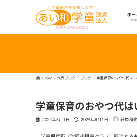
コ
ナ
ン
ビ
ホー
テ
ゲ
Hom
ン
ー
ツ
シ
へ
ョ
ス
ン
キ
に
ッ
移
プ
動
Home
代表ブログ
ブログ
学童保育のおやつ代はい
学童保育のおやつ代は
最
2024年8月1日
2024年8月1日
萩原和
終
更
学童保育所（放課後児童クラブに該当するも
新