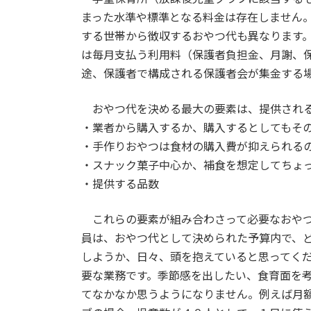
日
まった水準や標準となる料金は存在しません
時
する世帯から徴収するおやつ代も異なります。およ
:
は毎月支払う利用料（保護者負担金、月謝、
途、保護者で構成される保護者会が集金する
おやつ代を決める最大の要素は、提供される
・業者から購入するか、購入するとしてもそ
・手作りおやつは食材の購入費が抑えられる
・スナック菓子中心か、補食を想定してちょ
・提供する品数
これらの要素が組み合わさって必要なおやつ
員は、おやつ代として決められた予算内で、
しようか、日々、頭を抱えていると思ってく
要な業務です。季節感を出したい、食育面を
てなかなか思うようになりません。例えば月額