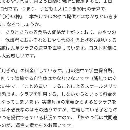
えるおやつ代は、月２５日間の開所と仮定すると、１日
、80円です。つまり、子ども１人につき80円の予算で、
「〇〇い棒」１本だけではおやつ提供とはなかなかいきま
りになるでしょうか。
。ありとあらゆる食品の価格が上がっており、おやつの
す。保護者においそれとおやつ代の引き上げをお願いする
高騰は児童クラブの運営を直撃しています。コスト抑制に
は大変厳しいです。
月ぎめ」の料金にしています。月の途中で学童保育所、
日割りで清算する自治体はかなり少ないです（皆無ではあ
ない中で、「まとめ買い」することによるスケールメリッ
状態です。クラブを利用する、しないからといって料金を
くなってしまいます。実費負担の定義からするとクラブを
とは不必要なのはその通りですが、在籍している子どもの
やつを提供できている状況ですので、「おやつ代は共同連
うのが、運営支援からのお願いです。