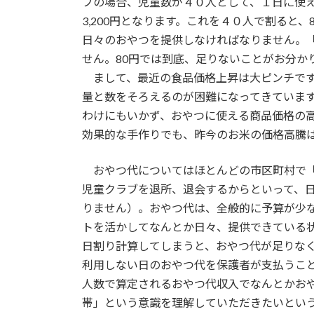
ブの場合、児童数が４０人として、１日に使
3,200円となります。これを４０人で割ると
日々のおやつを提供しなければなりません。
せん。80円では到底、足りないことがお分か
まして、最近の食品価格上昇は大ピンチです
量と数をそろえるのが困難になってきていま
わけにもいかず、おやつに使える商品価格の
効果的な手作りでも、昨今のお米の価格高騰
おやつ代についてはほとんどの市区町村で「
児童クラブを退所、退会するからといって、
りません）。おやつ代は、全般的に予算が少
トを活かしてなんとか日々、提供できている
日割り計算してしまうと、おやつ代が足りな
利用しない日のおやつ代を保護者が支払うこ
人数で算定されるおやつ代収入でなんとかお
帯」という意識を理解していただきたいとい