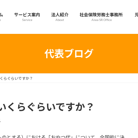
ム
サービス案内
法人紹介
社会保険労務士事務所
e
Service
About
Aiwa SR Office
代表ブログ
くらぐらいですか？
いくらぐらいですか？
也
のとする）における「おやつ代」について、全国的に決