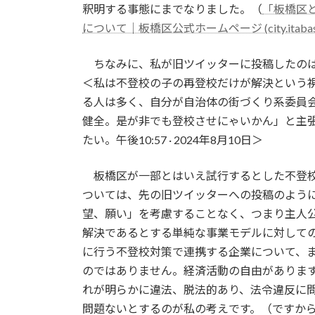
釈明する事態にまでなりました。（
「板橋区
について｜板橋区公式ホームページ (city.itabashi.
ちなみに、私が旧ツイッターに投稿したのは
＜私は不登校の子の再登校だけが解決という
る人は多く、自分が自治体の街づくり系委員
健全。是が非でも登校させにゃいかん」と主
たい。午後10:57 · 2024年8月10日＞
板橋区が一部とはいえ試行するとした不登校
ついては、先の旧ツイッターへの投稿のよう
望、願い」を考慮することなく、つまり主人
解決であるとする単純な事業モデルに対して
に行う不登校対策で連携する企業について、
のではありません。経済活動の自由がありま
れが明らかに違法、脱法的あり、法令違反に
問題ないとするのが私の考えです。（ですか