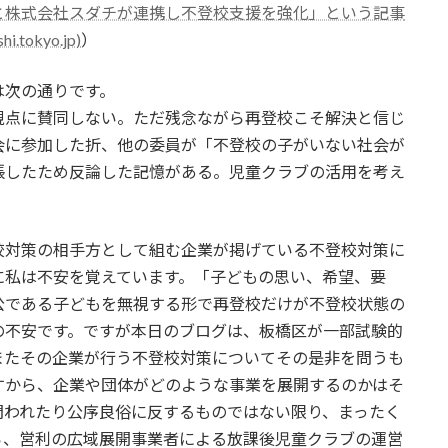
と株式会社スダチが連携し不登校支援を強化」という記事
tokyo.jp)
）
次の通りです。
視点に賛同しない。ただ残念ながら再登校こそ解決と信じ
会に参加した折、他の委員が「不登校の子がいない社会が
張したため反論した記憶がある。児童クラブの活用を考え
対策の相手方として組む企業が掲げている不登校対策に
に私は不安を覚えています。「子どもの思い、希望、要
公である子どもを無視する形で再登校だけが不登校状態の
の不安です。ですが本日のブログは、板橋区が一部試験的
またその企業が行う不登校対策についてその是非を問うも
すから、企業や団体がどのような事業を展開するのかはそ
問われたり公序良俗に反するものではない限り、まったく
ら、営利の広域展開事業者による放課後児童クラブの運営