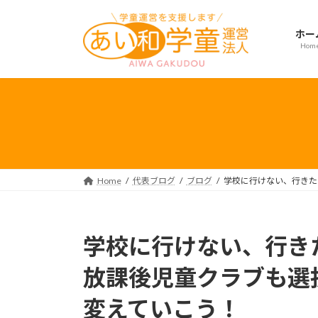
コ
ナ
ン
ビ
ホー
テ
ゲ
Hom
ン
ー
ツ
シ
へ
ョ
ス
ン
キ
に
ッ
移
プ
動
Home
代表ブログ
ブログ
学校に行けない、行きた
学校に行けない、行き
放課後児童クラブも選
変えていこう！