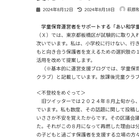
最
2024年8月12日
2024年8月18日
萩原
終
更
学童保育運営者をサポートする「あい和学
新
日
（Ｘ）では、東京都板橋区が試験的に取り入
時
次いでいます。私は、小学校に行けない、行
:
もと向き合う保護者を支えるための選択肢の
活用を改めて提案します。
（※基本的に運営支援ブログでは、学童保育
クラブ）と記載しています。放課後児童クラ
＜不登校をめぐって＞
旧ツイッターでは２０２４年８月上旬から、
でいます。私も数度、その話題に関して投稿
いささか不安を覚えたからです。その区議会
た。それがこの８月になって再燃した理由は
の子どもと過ごす保護者を支援する立場の方