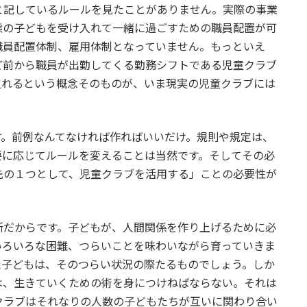
と記しているルールを見たことがありません。実際の事業
態の子どもを受け入れて一緒に過ごすための職員配置が可
職員配置体制、雇用体制となっていません。もっといえ
ど前から職員が出勤してくる勤務シフトである児童クラブ
入れるという概念そのものが、いま現実の児童クラブには
。前例なんてなければ作ればいいだけ。規則や規定は、
要に応じてルールを変えることは当然です。そしてその必
先の１つとして、児童クラブを活用する」ことの必要性が
だからです。子どもが、人間関係を作り上げるために必
いろいろな困難、つらいことを味わいながら育っていきま
た子どもは、そのつらい状況の際たるものでしょう。しか
は、生きていくための術を身につけねばならない。それは
クラブはそれなりの人数の子どもたちが互いに関わり合い