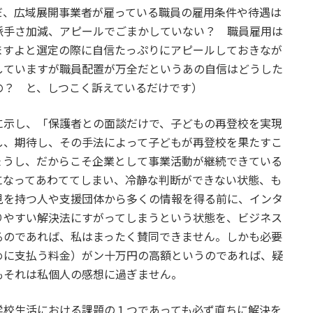
だ、広域展開事業者が雇っている職員の雇用条件や待遇は
派手さ加減、アピールでごまかしていない？ 職員雇用は
ますよと選定の際に自信たっぷりにアピールしておきなが
していますが職員配置が万全だというあの自信はどうした
の？ と、しつこく訴えているだけです）
示し、「保護者との面談だけで、子どもの再登校を実現
し、期待し、その手法によって子どもが再登校を果たすこ
ょうし、だからこそ企業として事業活動が継続できている
になってあわててしまい、冷静な判断ができない状態、も
見を持つ人や支援団体から多くの情報を得る前に、インタ
りやすい解決法にすがってしまうという状態を、ビジネス
るのであれば、私はまったく賛同できません。しかも必要
めに支払う料金）がン十万円の高額というのであれば、疑
もそれは私個人の感想に過ぎません。
校生活における課題の１つであっても必ず直ちに解決を