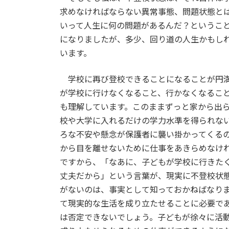
求めなければならない異常事態、問題状態と
いって人生に何の問題があるんだ？というこ
になりましたが、多少、回り道の人生かもし
います。
学校に再び登校できることになることが円満
が学校に行けなくなること、行かなくなるこ
も理解しています。このままずっと家から出
校や大学に入れるだけの学力水準を得られな
ろな不安や懸念が保護者に襲い掛かってくる
から目を離せないために仕事をあきらめなけ
ですから、「なあに、子どもが学校に行きた
丈夫だから」という言葉が、現実に不登校状
がないのは、事実として知っておかねばなり
て現実的な生活を成り立たせることに必要で
は否定できないでしょう。子どもが徐々に活