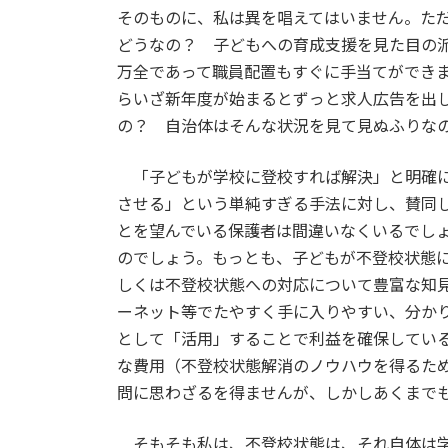
そのものに、私は異を唱えてはいません。た
どうなの？ 子どもへの育成支援を見た目の
万全であって職員配置もすぐに手当てができ
らいざ新年度が始まるとずっと求人広告を出
の？ 自治体はそんな状況を見て見ぬふりな
「子どもが学校に登校すれば解決」と明確に
させる」という単純すぎる手法に対し、賛同
とを望んでいる保護者は間違いなくいるでし
のでしょう。もっとも、子どもが不登校状態
しくは不登校状態への対応について豊富な知
ーネット等でたやすく手に入りやすい、分か
として「活用」することで利益を確保してい
な費用（不登校状態解消のノウハウを得るた
問に思わざるを得ませんが、しかしあくまで
そもそも私は、不登校状態は、それ自体は学