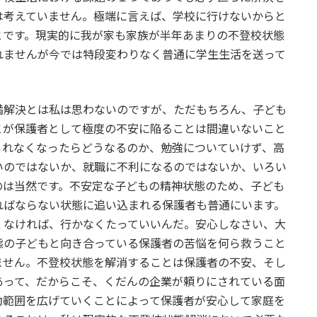
は考えていません。極端に言えば、学校に行けないからと
とです。現実的に我が家も家族が半年あまりの不登校状態
れませんが今では特段変わりなく普通に学生生活を送って
解決とは私は思わないのですが、ただもちろん、子ども
とが保護者として極度の不安に陥ることは間違いないこと
られなくなったらどうなるのか、勉強についていけず、高
いのではないか、就職に不利になるのではないか、いろい
のは当然です。不安定な子どもの精神状態のため、子ども
ればならない状態に追い込まれる保護者も普通にいます。
くなければ、行かなくたっていいんだ。安心しなさい、大
態の子どもと向き合っている保護者の苦悩を何ら救うこと
ません。不登校状態を解消することは保護者の不安、そし
あって、だからこそ、くだんの企業が頼りにされている面
動範囲を広げていくことによって保護者が安心して家庭を