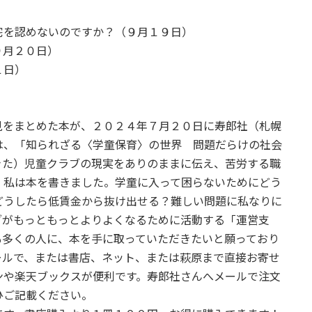
宅を認めないのですか？（９月１９日）
９月２０日）
１日）
をまとめた本が、２０２４年７月２０日に寿郎社（札幌
は、「知られざる〈学童保育〉の世界 問題だらけの社会
きた）児童クラブの現実をありのままに伝え、苦労する職
、私は本を書きました。学童に入って困らないためにどう
どうしたら低賃金から抜け出せる？難しい問題に私なりに
ブがもっともっとよりよくなるために活動する「運営支
も多くの人に、本を手に取っていただきたいと願っており
ールで、または書店、ネット、または萩原まで直接お寄せ
ンや楽天ブックスが便利です。寿郎社さんへメールで注文
ひご記載ください。