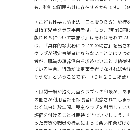
も、強制の問題も共に存在するからです。（
・こども性暴力防止法（日本版ＤＢＳ）施行
目指す児童クラブ事業者は、もう、施行に向
版ＤＢＳについて学ぼう」はそれはそれでい
は、「具体的な実務についての助言」を出さ
クラブが認定事業者にならないことには２つ
者が、職員の無罪潔白を求めないことで納得
ている場合、行政が認定事業者でなければ今
そうだ」ということです。（９月２０日掲載
・世間一般が抱く児童クラブへの印象が、あ
の低さが利用者たる保護者に実感されてしま
なく無事に数年間、児童クラブを利用してい
評価を付けることは期待できないでしょう。
った資質の職員の行動によって悪い印象だけ