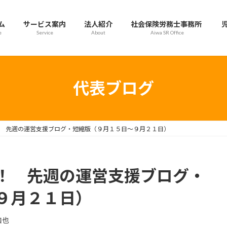
ム
サービス案内
法人紹介
社会保険労務士事務所
e
Service
About
Aiwa SR Office
代表ブログ
 先週の運営支援ブログ・短縮版（９月１５日～９月２１日）
！ 先週の運営支援ブログ・
９月２１日）
和也