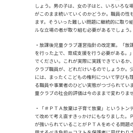
しょう。男の子は、女の子はと、いろいろな
がこのまま続いていくのかどうか。職員の性
ます。そういった難しい問題に継続的に取り
ルな立場の者が取り組む必要があるでしょう
・放課後児童クラブ運営指針の改定案。「放
を行った上で、育成支援を行う必要がある。
でください。これが実際に実践できているか
クラブ職員が、どれだけいるのでしょうか。
には、まったくこどもの権利について学びも
る職員や事業者のひどい実態がつづられてい
童クラブの社会的評価は今のままで変わりま
・「＃ＰＴＡ放棄は子育て放棄」というトン
て改めて考え直すきっかけにもなりました。
が強いられていることがＰＴＡをめぐる問題
用するべき負担＝コストを保護者に肩代わり