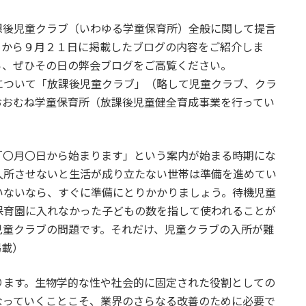
後児童クラブ（いわゆる学童保育所）全般に関して提言
日から９月２１日に掲載したブログの内容をご紹介しま
ら、ぜひその日の弊会ブログをご高覧ください。
について「放課後児童クラブ」（略して児童クラブ、クラ
おおむね学童保育所（放課後児童健全育成事業を行ってい
「〇月〇日から始まります」という案内が始まる時期にな
入所させないと生活が成り立たない世帯は準備を進めてい
いないなら、すぐに準備にとりかかりましょう。待機児童
保育園に入れなかった子どもの数を指して使われることが
児童クラブの問題です。それだけ、児童クラブの入所が難
掲載）
ります。生物学的な性や社会的に固定された役割としての
なっていくことこそ、業界のさらなる改善のために必要で