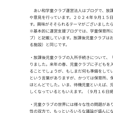
終
更
あい和学童クラブ運営法人はブログで、放課
新
日
や意見を行っています。２０２４年９月１５
時
す。興味がそそられるテーマがございました
:
※基本的に運営支援ブログでは、学童保育所
ブ）と記載しています。放課後児童クラブは
る施設）と同じです。
・放課後児童クラブの入所手続きについて、
りました。来年の春、児童クラブに子どもを
ることでしょうが、もしまだ何も準備をして
という言葉がありますが、かつては保育所、
ほとんどでした。いま、待機児童といえば、
しくなっているともいえます。（９月１６日
・児童クラブの世界には様々な性の問題があ
性の双方で、もっといろいろな議論が盛んに