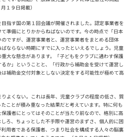
９月１９日掲載）
を目指す国の第１回会議が開催されました。認定事業者を
けて準備にとりかからねばないのです。今の時点で「日本
いのですが、運営事業者と、運営事業者をまとめる団体
ねばならない時期にすでに入ったといえるでしょう。児童
の重大な懸念があります。「子どもをクラブに通わす保護
するか」ということと、「行政から補助金を受けて運営し
後は補助金交付対象としない決定をする可能性が極めて高
）
まりよくない。これは長年、児童クラブの程度の低さ、質
ったことが積み重なった結果だと考えています。特に何も
た保護者にとってはそのことが当たり前なので、格別に高
むしろ、ちょっとした不手際や運営のまずさ、個人的に困
が利用者である保護者、つまり社会を構成する人々の脳裏