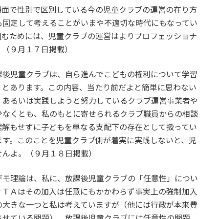
場面で性別で区別している今の児童クラブの運営の在り方
も固定して考えることがいまや不適切な時代にもなってい
組むためには、児童クラブの運営はよりプロフェッショナ
。（９月１７日掲載）
課後児童クラブは、自ら進んでこどもの権利について学習
」とあります。この内容、当たり前だよと簡単に思わない
、あるいは実践しようと努力しているクラブ運営事業者や
少なくとも、私のもとに寄せられるクラブ職員からの相談
理解もせずに子どもを単なる支配下の存在として扱ってい
ます。このことを児童クラブ側が着実に実践しないと、児
せんよ。（９月１８日掲載）
デモ理論は、私に、放課後児童クラブの「任意性」につい
ＰＴＡはその加入は任意にもかかわらず事実上の強制加入
の大きな一つと私は考えていますが（他には行政が本来費
させている問題）、放課後児童クラブには任意性の問題