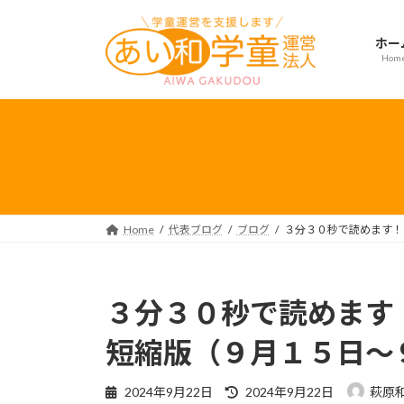
コ
ナ
ン
ビ
ホー
テ
ゲ
Hom
ン
ー
ツ
シ
へ
ョ
ス
ン
キ
に
ッ
移
プ
動
Home
代表ブログ
ブログ
３分３０秒で読めます！
３分３０秒で読めます
短縮版（９月１５日～
最
2024年9月22日
2024年9月22日
萩原