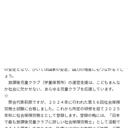
せてもいいのです。保護者の健康で安定した生活を支える児童クラ
ブが増えてほしいと願います。
（４）地域社会の発展に尽くす放課後児童クラブを実現するこ
と。市区町村にとって、人口の安定や地域社会の維持のために必要
な子育て支援。その中核的な存在として児童クラブを活用するこ
とを提言しています。
（５）豊かな社会、国力の安定のために必要な児童クラブが増え
ることを目指します。人々が安心して過ごせる社会インフラとし
ての放課後児童クラブが充実すれば、社会が安定します。経済や
文化的な活動も安心して子育て世帯が取り組めます。それは社会
の安定となり、ひいては国家の安定、国力の増進にもつながるでし
ょう。
放課後児童クラブ（学童保育所）の運営支援は、こどもまんな
か社会に欠かせない、あらゆる児童クラブを応援しています。
☆
弊会代表萩原ですが、２０２４年に行われた第５６回社会保険
労務士試験に合格しました。これから所定の研修を経て２０２５
年秋に社会保険労務士として登録します。登録の暁には、「日本
で最も放課後児童クラブに詳しい社会保険労務士」として活動で