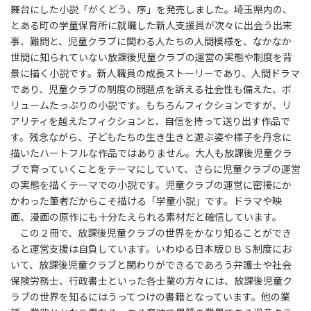
舞台にした小説「がくどう、序」を発売しました。埼玉県内の、
とある町の学童保育所に就職した新人支援員が次々に出会う出来
事、難問と、児童クラブに関わる人たちの人間模様を、なかなか
世間に知られていない放課後児童クラブの運営の実態や制度を背
景に描く小説です。新人職員の成長ストーリーであり、人間ドラマ
であり、児童クラブの制度の問題点を訴える社会性も備えた、ボ
リュームたっぷりの小説です。もちろんフィクションですが、リ
アリティを越えたフィクションと、自信を持って送り出す作品で
す。残念ながら、子どもたちの生き生きと遊ぶ姿や様子を丹念に
描いたハートフルな作品ではありません。大人も放課後児童クラ
ブで育っていくことをテーマにしていて、さらに児童クラブの運営
の実態を描くテーマでの小説です。児童クラブの運営に密接にか
かわった筆者だからこそ描ける「学童小説」です。ドラマや映
画、漫画の原作にも十分たえられる素材だと確信しています。
この２冊で、放課後児童クラブの世界をかなり知ることができ
ると運営支援は自負しています。いわゆる日本版ＤＢＳ制度にお
いて、放課後児童クラブと関わりができるであろう弁護士や社会
保険労務士、行政書士といった各士業の方々には、放課後児童ク
ラブの世界を知るにはうってつけの書籍となっています。他の業