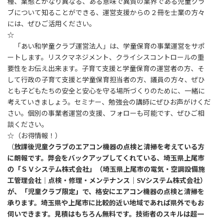
種、業態とかなり異なる、ある意味で異質の業界である児童クラ
ブについて知ることができる、運営支援からの２冊を士業の方々
には、ぜひご活用ください。
☆
「あい和学童クラブ運営法人」は、学童保育の事業運営をサポ
ートします。リスクマネジメント、クライシスコントロールの重
要性をお伝え出来ます。子育て支援と学童保育の運営者の方、そ
して行政の子育て支援と学童保育担当者の方、議員の方々、ぜひ
とも子どもたちの安全と安心を守る場所づくりのために、一緒に
考えていきましょう。セミナー、勉強会の講師にぜひお声がけくだ
さい。個別の事業者運営の支援、フォローも可能です、ぜひご相
談ください。
☆（お得情報！）
（
放課後児童クラブのエアコン機器の点検と清掃を考えている方
に朗報です。弊会をバックアップしてくれている、埼玉県上尾市
の「ＳＶシステム株式会社」（埼玉県上尾市の電気・空調設備施
工管理会社｜点検・修理・メンテナンス｜SVシステム株式会社）
が、「児童クラブ限定」で、格安にエアコン機器の点検と清掃を
承ります。埼玉県や上尾市に比較的近い地域であれば県外でもお
伺いできます。見積はもちろん無料です。技術者のスキルは超一