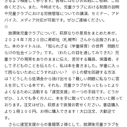
きるよう精進して参ります。皆様にはぜひお気軽にご依頼、ご用
命ください。また、今時点でも、児童クラブにおける制度の説明
や児童クラブにおける労務管理についての講演、セミナー、アド
バイス、メディア対応が可能です。ぜひご連絡ください。
☆
放課後児童クラブについて、萩原なりの意見をまとめた本が、
２０２４年７月２０日に寿郎社（札幌市）さんから出版されまし
た。本のタイトルは、「知られざる〈学童保育〉の世界 問題だ
らけの社会インフラ」です。（わたしの目を通してみてきた）児
童クラブの現実をありのままに伝え、苦労する職員、保護者、そ
して子どものことを伝えたく、私は本を書きました。学童に入っ
て困らないためにどうすればいい？ 小１の壁を回避する方法
は？どうしたら低賃金から抜け出せる？難しい問題に私なりに答
えを示している本です。それも、児童クラブがもっともっとより
よくなるために活動する「運営支援」の一つの手段です。どうか
ぜひ、１人でも多くの人に、本を手に取っていただきたいと願って
おります。注文はぜひ、萩原まで直接お寄せください。書店購入
より１冊１００円、お得に購入できます！大口注文、大歓迎で
す。
さらに運営支援からの書籍第２弾として、放課後児童クラブを