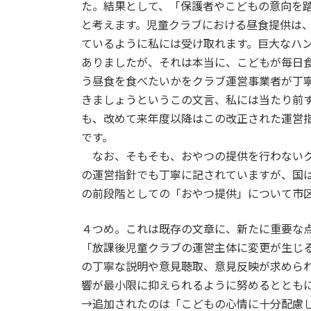
た。結果として、「保護者やこどもの意向を
と考えます。児童クラブにおける昼食提供は
ているように私には受け取れます。巨大なハ
ありましたが、それは本当に、こどもが毎日
う昼食を食べたいかをクラブ運営事業者が丁
きましょうというこの文言、私には当たり前
も、改めて来年度以降はこの改正された運営
です。
なお、そもそも、おやつの提供を行わないク
の運営指針でも丁寧に記されていますが、国
の前段階としての「おやつ提供」について市
４つめ。これは既存の文章に、新たに重要な
「放課後児童クラブの運営主体に変更が生じ
の丁寧な説明や意見聴取、意見反映が求めら
響が最小限に抑えられるように努めるととも
→追加されたのは「こどもの心情に十分配慮