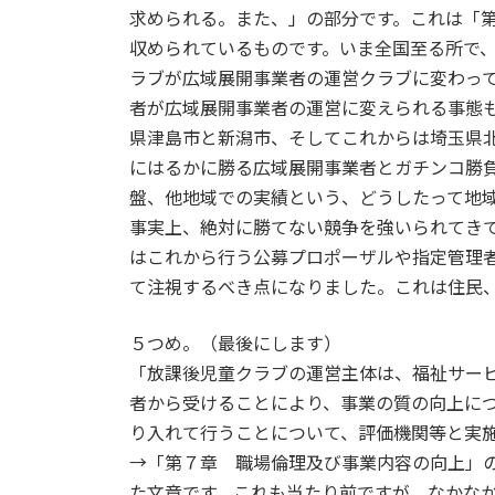
求められる。また、」の部分です。これは「
収められているものです。いま全国至る所で
ラブが広域展開事業者の運営クラブに変わっ
者が広域展開事業者の運営に変えられる事態
県津島市と新潟市、そしてこれからは埼玉県
にはるかに勝る広域展開事業者とガチンコ勝
盤、他地域での実績という、どうしたって地
事実上、絶対に勝てない競争を強いられてき
はこれから行う公募プロポーザルや指定管理
て注視するべき点になりました。これは住民
５つめ。（最後にします）
「放課後児童クラブの運営主体は、福祉サー
者から受けることにより、事業の質の向上に
り入れて行うことについて、評価機関等と実
→「第７章 職場倫理及び事業内容の向上」
た文章です。これも当たり前ですが、なかな