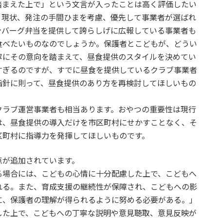
踏まえた上で」という文言が入ったことは高く評価したい
、現状、発注の手間ひまを考慮、優先して事業者が選ばれ
ンバーグ弁当を提供して誇らしげに広報している事業者も
食べたいものなのでしょうか。保護者とこどもが、どうい
寧にその意向を踏まえて、昼食提供のスタイルを決めてい
すぎるのですが、すでに昼食を提供しているクラブ事業者
指針に則って、昼食提供のあり方を再検討してほしいもの
ラブ運営事業者も相当あります。おやつの重要性は現行
は、昼食提供の導入だけを市区町村にせかすことなく、そ
区町村に指導力を発揮してほしいものです。
点が追加されています。
る場合には、こどもの心情に十分配慮した上で、こどもへ
れる。また、育成支援の継続性が保障され、こどもへの影
に、保護者の理解が得られるように努める必要がある。」
した上で、こどもへの丁寧な説明や意見聴取、意見反映が