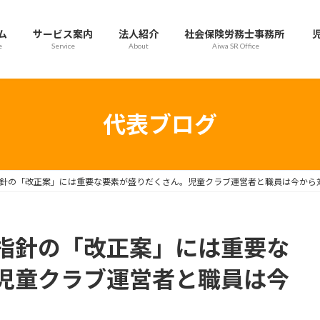
ム
サービス案内
法人紹介
社会保険労務士事務所
e
Service
About
Aiwa SR Office
代表ブログ
針の「改正案」には重要な要素が盛りだくさん。児童クラブ運営者と職員は今から
指針の「改正案」には重要な
児童クラブ運営者と職員は今