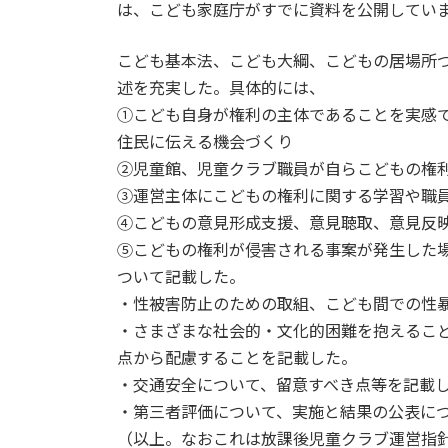
は、こども家庭庁がすでに資料を公開してい
こども基本法、こども大綱、こどもの居場所
述を充実した。具体的には、
①こども自身が権利の主体であることを実感
住民に伝える機会づくり
②児童館、児童クラブ職員が自らこどもの権
③運営主体にこどもの権利に関する学習や職
④こどもの意見形成支援、意見聴取、意見反
⑤こどもの権利が侵害される事案が発生した場
ついて記載した。
・性被害防止のための取組、こども間での性
・さまざまな社会的・文化的困難を抱えるこ
点から配慮することを記載した。
・交通安全について、留意すべき点等を記載
・第三者評価について、実施と結果の公表に
（以上。なおこれは放課後児童クラブ運営指