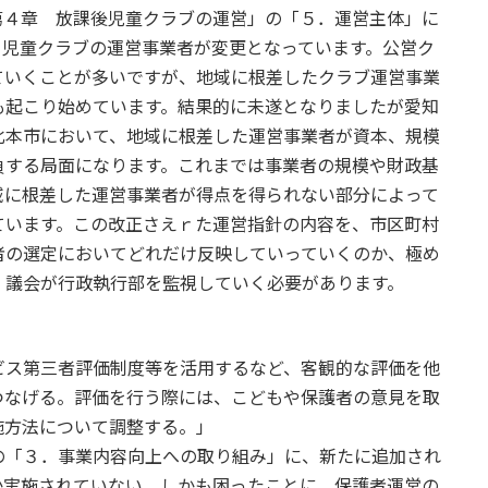
第４章 放課後児童クラブの運営」の「５．運営主体」に
、児童クラブの運営事業者が変更となっています。公営ク
ていくことが多いですが、地域に根差したクラブ運営事業
も起こり始めています。結果的に未遂となりましたが愛知
北本市において、地域に根差した運営事業者が資本、規模
負する局面になります。これまでは事業者の規模や財政基
域に根差した運営事業者が得点を得られない部分によって
ています。この改正さえｒた運営指針の内容を、市区町村
者の選定においてどれだけ反映していっていくのか、極め
、議会が行政執行部を監視していく必要があります。
ビス第三者評価制度等を活用するなど、客観的な評価を他
つなげる。評価を行う際には、こどもや保護者の意見を取
施方法について調整する。」
の「３．事業内容向上への取り組み」に、新たに追加され
か実施されていない。しかも困ったことに、保護者運営の