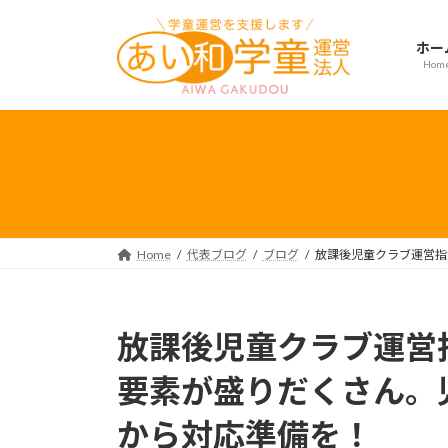
コ
ナ
ン
ビ
ホー
テ
ゲ
Hom
ン
ー
ツ
シ
へ
ョ
ス
ン
キ
に
ッ
移
プ
動
Home
代表ブログ
ブログ
放課後児童クラブ運営指
放課後児童クラブ運営
要素が盛りだくさん。
から対応準備を！