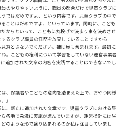
重要です。クラブ職員は、こどもの思いや意見をちゃんと
職員のやりやすいように、職員の都合だけで児童クラブに
ようではだめですよ、という内容です。児童クラブの中で
作ることはだめですよ、といっています。同時に、こども
体だからといって、こどもに丸投げで決まり事を決めさせ
をするクラブ職員の任務を放棄していることですから。
見落とさないでください。補助員も含まれます。最初に
すね。こどもの権利について学習をしていない運営事業者
たに追加された文章の内容を実践することはできないでし
には、保護者やこどもの意向を踏まえた上で、おやつ同様
る。」
所に、新たに追加された文章です。児童クラブにおける昼
から各地で急激に実施が進んでいますが、運営指針には昼
、どのような形で盛り込まれるのか私は注目していまし