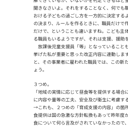
解できているか、いないかを判定できるほど
聞きなさいよ。それをすることなく、何でも
おける子どもの過ごし方を一方的に決定する
の決まり、ルールを作るときに、職員だけで
だけで、ということも違いますね。こども主
る職員もいるようですが、それは支援、援助
放課後児童支援員「等」となっていることも
挙げた私が重要と思った改正内容に連動しま
と、その事業者に雇われた職員では、この新
ょう。
３つめ。
「地域の実情に応じて昼食等を提供する場合
に内容や量等の工夫、安全及び衛生に考慮す
→これも、２つめの「育成支援の内容」の箇
食提供は国の急激な方針転換もあって昨年度
食について何ら言及がされていなかったので