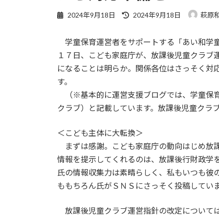
最
2024年9月18日
2024年9月18日
萩原
終
更
学童保育運営者をサポートする「あい和学童
新
日
１７日、こども家庭庁が、放課後児童クラブ
時
になることは明らか。関係各位はさっそく対
:
す。
（※基本的に運営支援ブログでは、学童保育
クラブ）と記載しています。放課後児童クラ
＜こども主体に大転換＞
まずは感謝。こども家庭庁の動向はじめ放課
情報を提示してくれるのは、放課後行財政学を提唱し
氏の情報収集力は素晴らしく、私もいつも彼
ももちろん氏がＳＮＳにさっそく投稿してい
放課後児童クラブ運営指針の改定については