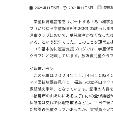
最
2024年11月5日
2024年11月5日
萩原
終
更
学童保育運営者をサポートする「あい和学童
新
日
ブ（いわゆる学童保育所もおおむね該当しま
時
児童クラブにおいて、受託業者がなくなった
:
いる、という記事でした。このことを運営支
（※基本的に運営支援ブログでは、学童保育
クラブ）と記載しています。放課後児童クラ
＜報道から＞
この記事は２０２４年１１月４日１０時４５
ママ団結放課後見守り 福島市の立子山小全
課題越え半年」となっています。記事の内容
「福島市の山あいにある立子山小の全保護者
保護者は交代で休暇を取るなどし、平日午後
た放課後児童クラブがあったが、支援員不足