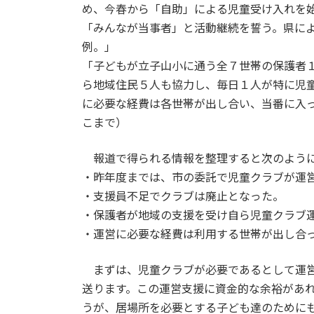
め、今春から「自助」による児童受け入れを
「みんなが当事者」と活動継続を誓う。県に
例。」
「子どもが立子山小に通う全７世帯の保護者
ら地域住民５人も協力し、毎日１人が特に児
に必要な経費は各世帯が出し合い、当番に入
こまで）
報道で得られる情報を整理すると次のよう
・昨年度までは、市の委託で児童クラブが運
・支援員不足でクラブは廃止となった。
・保護者が地域の支援を受け自ら児童クラブ
・運営に必要な経費は利用する世帯が出し合
まずは、児童クラブが必要であるとして運営
送ります。この運営支援に資金的な余裕があ
うが、居場所を必要とする子ども達のために