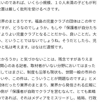
ないのであれば、いくら小規模、１０人未満の子どもが利
放置は厳しく批判を受けるべきです。
業界のまとまりです。福島の児童クラブの団体はこの件で
ですが、どうなのでしょうか。もしや「保護者が自分たち
てよりよい児童クラブとなることだから、良いことだ。大
い、ということではないでしょうね。そうだとしたら、児
いと私は考えます。はなはだ遺憾です。
かろうか」と気づかないことは、残念ですがありえま
に関心のある記者、取材者がいない分野においてはまった
関してはまさに、制度も沿革も現状も、世間一般の市井の
やいや、この件は、こういうことが問題なのですよ」とメ
団体だったり業界のまとまり、業界から発信される広報に
の側が「保護者が自助でクラブを営むなんて、とても素晴
のであれば、それはメディアをミスリードし、結局、行政