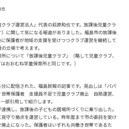
和也
クラブ運営法人」代表の萩原和也です。放課後児童クラ
す）に関して気になる報道がありました。福島市の放課後
後に保護者が地域の支援を受けつつクラブ運営を継続して
援の立場で考えます。
所について「放課後児童クラブ」（略して児童クラブ、
ブはおおむね学童保育所と同じです。）
分に配信された、福島民報の記事です。見出しは「パパ
７世帯保護者 支援員不足で児童クラブ廃止 自助運営、
を一部引用して紹介します。
が連携し、放課後の子どもの居場所づくりに乗り出した。
に見守り拠点を運営している。昨年度まで市の委託を受け
で廃止になった。保護者はいずれも共働き世帯であるた