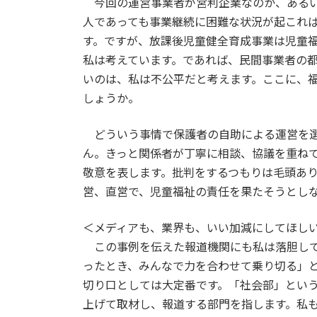
今回の運営事業者が営利企業なのか、あるい
人であっても事業継続に困難な状況が起これ
す。ですが、放課後児童健全育成事業は児童
私は考えています。であれば、民間事業者の
いのは、私は不公平だと考えます。ここに、
しょうか。
どういう事情で保護者の自助による運営を選
ん。きっと関係者が丁寧に相談、協議を重ね
敬意を表します。批判をするつもりは毛頭あ
営、直営で、児童福祉の責任を果たそうとし
＜メディアも、業界も、いい加減にしてほし
この事例を伝えた報道機関にも私は落胆して
ったとき、みんなで力を合わせて乗り切る」
切り口としては大定番です。「社会部」とい
上げて取材し、報道する部門を指します。私