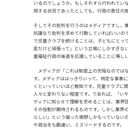
いるのでしょうか。もしそれすら行われてい
用する状況であったとしても、行政の責任の
そしてその批判を行うのはメディアですし、
抗議なり批判を求めて行動していればいいの
で児童クラブを続けることは、子どもにとっ
変だけど頑張って」という立場にしかすぎな
童福祉行政の後退を応援していることに等し
メディアが「これは制度上の欠陥なのではな
す。メディアははっきりいって、特定な事象
くといっていいほど無知です。児童クラブに
人々と変わりない程度です。であれば、「い
ディアに知らせて理解を求めることは、業界
その役割が期待されるものです。しかし業界
らしい」という偏った視野しかもっていない
や政治をも勘違い、ミスリードするのです。