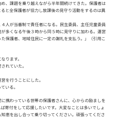
始め、課題を乗り越えながら半年間続けてきた。保護者は
よると全保護者が協力し放課後の見守り活動をするのは異
１４人が当番制で責任者になる。民生委員、主任児童委員
童が多くなる午後３時から同５時に見守りに加わる。運営
った保護者、地域住民に一定の謝礼を支払う。」（引用こ
になります。
営されていた。
運営を行うことにした。
っている。
に携わっている世帯の保護者さんに、心からの励ましを
れば寄付をして応援したいです。大変なことは多いでしょ
も知恵を出し合って乗り切ってください。頑張ってくださ