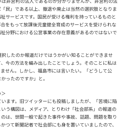
は非営利の法人であるのか分かりませんが、非営利の法
ば「民」である以上、撤退や廃止は当然の選択肢となりま
福祉サービスです。国民が受ける権利を持っているものと
都合をもって放課後児童健全育成のサービスを受けられな
福祉分野における公営事業の存在意義があるのではないで
択したのか報道だけではうかがい知ることができませ
て、今の方法を編み出したことでしょう。そのことに私は
りません。しかし、福島市には言いたい。「どうして公
なかったのですか」と。
い＞
います。旧ツイッターにも投稿しましたが、「苦境に陥
という構図は、メディア、とりわけ「社会部系」の報道の
うのは、世間一般で起きた事件や事故、話題、問題を取り
もかつて新聞記者で社会部にも身を置いていましたので、