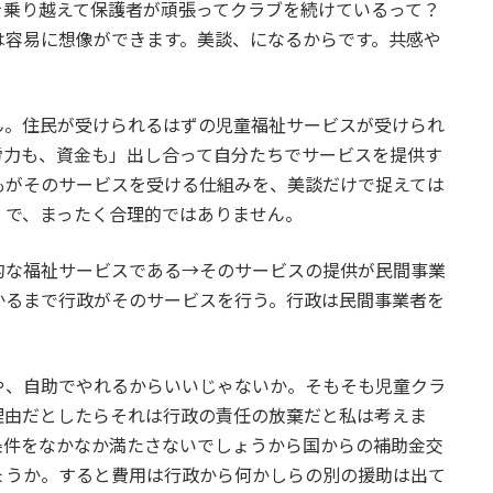
を乗り越えて保護者が頑張ってクラブを続けているって？
は容易に想像ができます。美談、になるからです。共感や
。住民が受けられるはずの児童福祉サービスが受けられ
労力も、資金も」出し合って自分たちでサービスを提供す
もがそのサービスを受ける仕組みを、美談だけで捉えては
」で、まったく合理的ではありません。
な福祉サービスである→そのサービスの提供が民間事業
かるまで行政がそのサービスを行う。行政は民間事業者を
、自助でやれるからいいじゃないか。そもそも児童クラ
理由だとしたらそれは行政の責任の放棄だと私は考えま
条件をなかなか満たさないでしょうから国からの補助金交
ょうか。すると費用は行政から何かしらの別の援助は出て