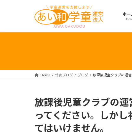
コ
ナ
ン
ビ
ホー
テ
ゲ
Hom
ン
ー
ツ
シ
へ
ョ
ス
ン
キ
に
ッ
移
プ
動
Home
代表ブログ
ブログ
放課後児童クラブの運営
放課後児童クラブの運
ってください。しかし
てはいけません。