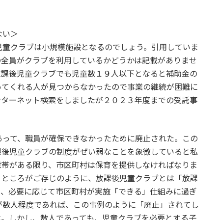
ない＞
童クラブは小規模施設となるのでしょう。引用していま
の全員がクラブを利用しているかどうかは記載がありませ
放課後児童クラブでも児童数１９人以下となると補助金の
いてくれる人が見つからなかったので事業の継続が困難に
ンターネット検索をしましたが２０２３年度までの受託事
って、職員が確保できなかったために廃止された。この
課後児童クラブの制度がぜい弱なことを象徴していると私
世帯がある限り、市区町村は保育を提供しなければなりま
。ところがご存じのように、放課後児童クラブとは「放課
て、必要に応じて市区町村が実施「できる」仕組みに過ぎ
が数人程度であれば、この事例のように「廃止」されてし
は。しかし、数人であっても、児童クラブを必要とする子