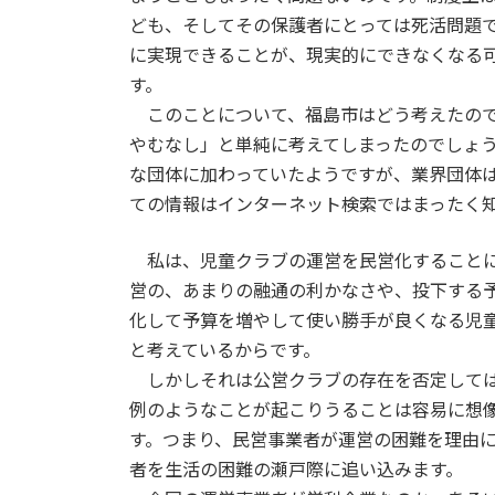
ども、そしてその保護者にとっては死活問題
に実現できることが、現実的にできなくなる
す。
このことについて、福島市はどう考えたので
やむなし」と単純に考えてしまったのでしょ
な団体に加わっていたようですが、業界団体
ての情報はインターネット検索ではまったく
私は、児童クラブの運営を民営化することに
営の、あまりの融通の利かなさや、投下する
化して予算を増やして使い勝手が良くなる児
と考えているからです。
しかしそれは公営クラブの存在を否定しては
例のようなことが起こりうることは容易に想
す。つまり、民営事業者が運営の困難を理由
者を生活の困難の瀬戸際に追い込みます。