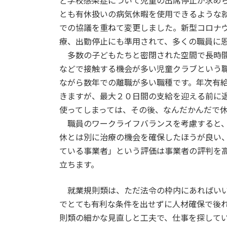
ど学校感染症について児童の出席停止が求め
とも有休扱いの病気休暇を使用できるような
での協議を重ねて変更しました。新型コロナ
療、出勤停止にも準用されて、多くの職員に
多数の子どもたちと密閉された空間で長時間
などで接触する機会が多い児童クラブという
ながら数年での離職が多い職種です。年次有
きますが、最大２０日間の支給を迎える前に
使ってしまっては、その後、なんだかんだで
職員のワークライフバランスを考慮すると、
休とは別に治療の機会を確保したほうが良い
ている事業者」という評価は事業者の評判を
立ちます。
就業規則類は、ただ法令の枠内にあればいい
でとても有利な条件を出せずに人材確保で後
則類の細かな見直しと工夫で、仕事を探して