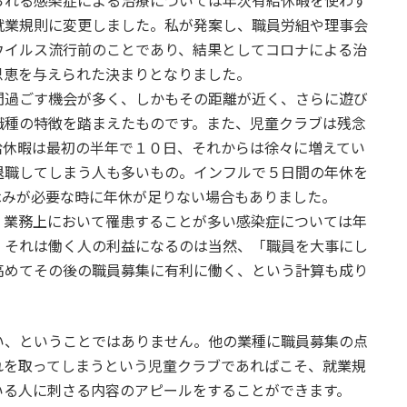
られる感染症による治療については年次有給休暇を使わず
就業規則に変更しました。私が発案し、職員労組や理事会
ウイルス流行前のことであり、結果としてコロナによる治
恩恵を与えられた決まりとなりました。
過ごす機会が多く、しかもその距離が近く、さらに遊び
職種の特徴を踏まえたものです。また、児童クラブは残念
給休暇は最初の半年で１０日、それからは徐々に増えてい
退職してしまう人も多いもの。インフルで５日間の年休を
休みが必要な時に年休が足りない場合もありました。
業務上において罹患することが多い感染症については年
、それは働く人の利益になるのは当然、「職員を大事にし
高めてその後の職員募集に有利に働く、という計算も成り
、ということではありません。他の業種に職員募集の点
れを取ってしまうという児童クラブであればこそ、就業規
いる人に刺さる内容のアピールをすることができます。