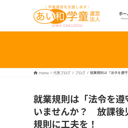
コ
ナ
ン
ビ
ホー
テ
ゲ
Hom
ン
ー
ツ
シ
へ
ョ
ス
ン
キ
に
ッ
移
プ
動
Home
代表ブログ
ブログ
就業規則は「法令を遵守
就業規則は「法令を遵
いませんか？ 放課後
規則に工夫を！