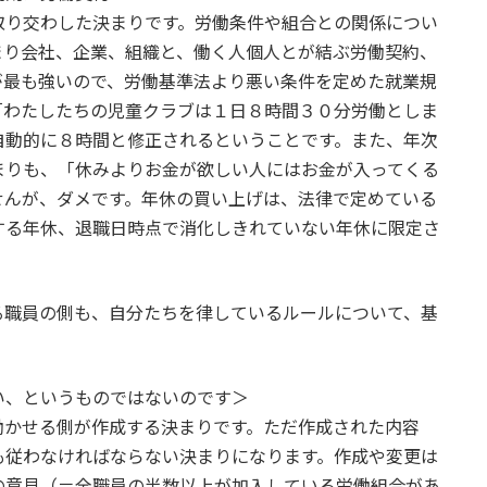
り交わした決まりです。労働条件や組合との関係につい
まり会社、企業、組織と、働く人個人とが結ぶ労働契約、
が最も強いので、労働基準法より悪い条件を定めた就業規
「わたしたちの児童クラブは１日８時間３０分労働としま
自動的に８時間と修正されるということです。また、年次
まりも、「休みよりお金が欲しい人にはお金が入ってくる
せんが、ダメです。年休の買い上げは、法律で定めている
する年休、退職日時点で消化しきれていない年休に限定さ
職員の側も、自分たちを律しているルールについて、基
い、というものではないのです＞
かせる側が作成する決まりです。ただ作成された内容
も従わなければならない決まりになります。作成や変更は
の意見（＝全職員の半数以上が加入している労働組合があ