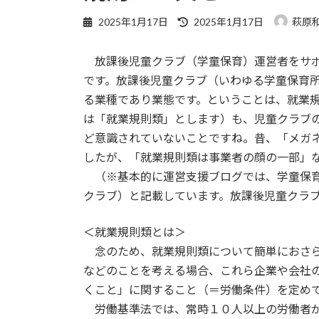
最
2025年1月17日
2025年1月17日
萩原
終
更
放課後児童クラブ（学童保育）運営者をサポ
新
日
です。放課後児童クラブ（いわゆる学童保育
時
る業種であり業態です。ということは、就業
:
は「就業規則類」とします）も、児童クラブ
ど意識されていないことですね。昔、「メガ
したが、「就業規則類は事業者の顔の一部」
（※基本的に運営支援ブログでは、学童保育
クラブ）と記載しています。放課後児童クラ
＜就業規則類とは＞
念のため、就業規則類について簡単におさら
などのことを考える場合、これら企業や会社
くこと」に関すること（＝労働条件）を定め
労働基準法では、常時１０人以上の労働者が