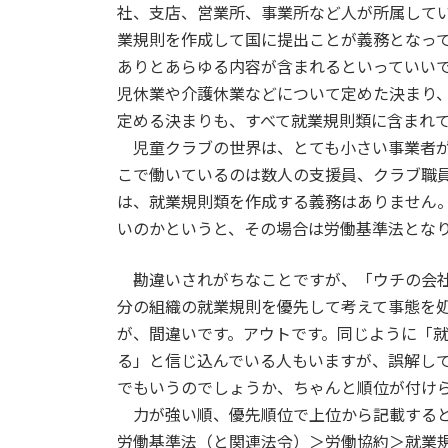
社、支店、営業所、事業所など人が所属して
業規則を作成して国に提出ことが義務となっ
ありとあらゆる内容が含まれるといっていい
児休業や介護休業などについて定めた決まり
定める決まりも、すべて就業規則類に含まれ
児童クラブの世界は、とても小さい事業者が
こで働いているのは数人の支援員、クラブ職
は、就業規則類を作成する義務はありません
いのかというと、その場合は労働基準法とな
勘違いされがちなことですが、「ウチの会社
分の組織の就業規則を優先して考えて事態を
が、間違いです。アウトです。同じように「
る」と信じ込んでいる人もいますが、誤解し
でもいうのでしょうか、ちゃんと順位が付け
力が強い順、優先順位で上位から記載すると
労働基準法（と関連法令）＞労働協約＞就業