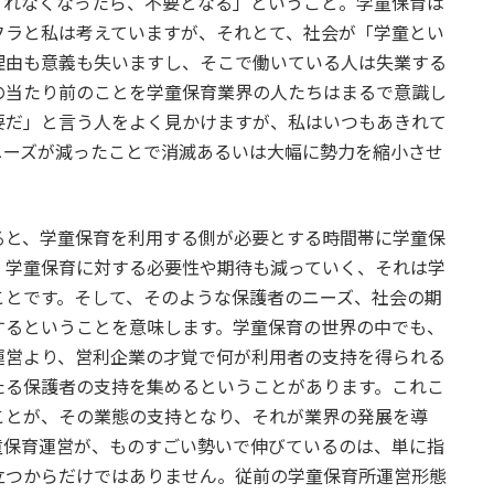
されなくなったら、不要となる」ということ。学童保育は
フラと私は考えていますが、それとて、社会が「学童とい
理由も意義も失いますし、そこで働いている人は失業する
の当たり前のことを学童保育業界の人たちはまるで意識し
要だ」と言う人をよく見かけますが、私はいつもあきれて
ニーズが減ったことで消滅あるいは大幅に勢力を縮小させ
と、学童保育を利用する側が必要とする時間帯に学童保
、学童保育に対する必要性や期待も減っていく、それは学
ことです。そして、そのような保護者のニーズ、社会の期
するということを意味します。学童保育の世界の中でも、
運営より、営利企業の才覚で何が利用者の支持を得られる
たる保護者の支持を集めるということがあります。これこ
ことが、その業態の支持となり、それが業界の発展を導
童保育運営が、ものすごい勢いで伸びているのは、単に指
立つからだけではありません。従前の学童保育所運営形態