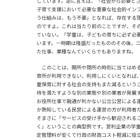
しています。逆に言えば、「社会から必要と
子育て支援において必要な重要な社会的イン
う仕組みは、もう不要」となれば、存在する
のですよ。これは当たり前のことですが、そ
ていない。「学童は、子どもの育ちに必ず必
います。一時期は隆盛だったもののその後、
た仕事、業種なんていくらでもありますね。
このことは、開所や閉所の時刻に当てはめる
育所が利用できない、利用しにくいとなれば
童保育に対する社会の支持もまた減るという
待を満たすような別の業態や別の業者が発展
お役所仕事で融通が利かない公立公営による
か熟知している民営による運営の方が利用者
そまさに「サービスの受け手から歓迎される
く」ということの典型例です。営利企業の学
定管理料が安くて行政の財政コスト軽減に役