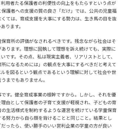
、利用者たる保護者の利便性の向上をもたらすという点が
と保護者への支援の質の良さ「だけ」では、公共の児童福
なくては、育成支援を大事にする勢力は、生き馬の目を抜
つあります。
保育所の評価がなされるべきです。残念ながら社会はそ
があります。理想に固執して理想を訴え続けても、実際に
まいです。その点、私は現実主義者、リアリストとして、
育所になるためには」の観点を大事にするべきだと考えて
ベルを図るという観点であるという理解に対して社会や世
言うまでもありません。
です。健全育成事業の根幹ですから。しかし、それを優
を理由として保護者の子育て支援が軽視され、子どもの育
者の生活様式を制約するような運営を続けている学童保育
する努力から自ら顔を背けることと同じこと。結果とし
「だったら、使い勝手のいい営利企業の学童の方が良い