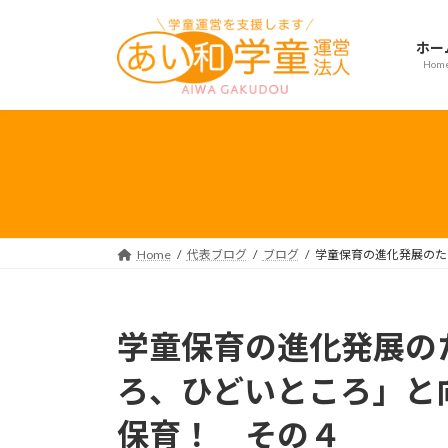
コ
ナ
ン
ビ
ホー
テ
ゲ
Hom
ン
ー
ツ
シ
へ
ョ
ス
ン
キ
に
ッ
移
プ
動
Home
代表ブログ
ブログ
学童保育の進化発展のた
学童保育の進化発展の
ろ、ひどいところ」と
保育！ その４