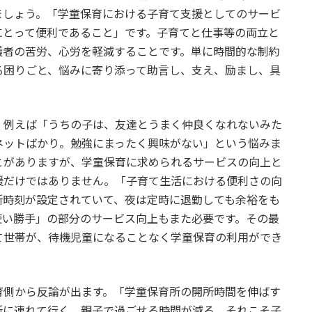
ましょう。「学童保育における子育て支援としてのサービ
にとって便利であること」です。子育てと仕事等の両立と
護者の苦労、心労を軽減することです。単に時間的な制約
る困りごと、悩みに寄り添って助言し、支え、励まし、具
例えば「うちの子は、友達とうまく仲良くなれないみた
ネットばかり。勉強にまったく興味がない」という悩みま
とがありますが、学童保育に求められるサービスの向上と
援だけではありません。「子育て生活における便利さの向
所時刻が設定されていて、夜は定時に退勤しても余裕をも
使い勝手」の部分のサービス向上もまた必要です。その最
て世帯が、待機児童になることなく学童保育の利用ができ
側から反論が出ます。「学童保育所の開所時間を伸ばす
所に連れて行く。親子で過ごせる時間が減る。それこそ子