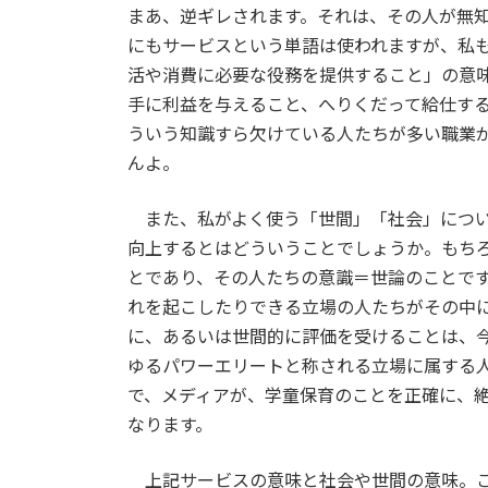
まあ、逆ギレされます。それは、その人が無
にもサービスという単語は使われますが、私
活や消費に必要な役務を提供すること」の意
手に利益を与えること、へりくだって給仕す
ういう知識すら欠けている人たちが多い職業
んよ。
また、私がよく使う「世間」「社会」につい
向上するとはどういうことでしょうか。もち
とであり、その人たちの意識＝世論のことで
れを起こしたりできる立場の人たちがその中
に、あるいは世間的に評価を受けることは、
ゆるパワーエリートと称される立場に属する
で、メディアが、学童保育のことを正確に、
なります。
上記サービスの意味と社会や世間の意味。こ