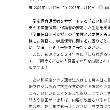
最
2023年11月10日
2023年11月10日
萩
終
更
学童保育運営者をサポートする「あい和学
新
日
支える学童保育、保護者の安定した生活を支
時
「学童保育運営支援」の重要性と必要性を訴
:
様もお気軽に、学童保育に関するお困りごと
い。講演、セミナー等をご検討ください。
また、萩原は２０２４年春に「知られざる学
す。ご期待ください！良書ばかりを出版され
版ですよ！
あい和学童クラブ運営法人は１１月４日に登
援ブログは改めて学童保育の抱える課題や問
ころ、ひどいところをあえて取り上げていま
除去や修正ができれば、内容が改善されるか
内容を、弊会までお伝えください。当ブログ