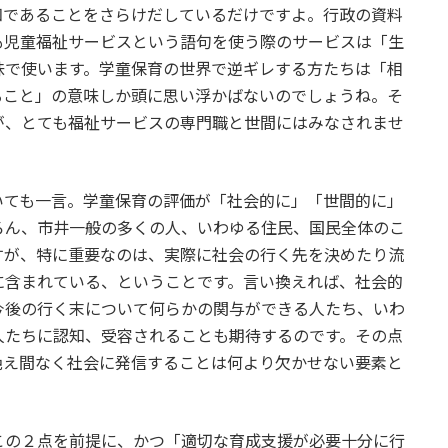
知であることをさらけだしているだけですよ。行政の資料
も児童福祉サービスという語句を使う際のサービスは「生
味で使います。学童保育の世界で逆ギレする方たちは「相
ること」の意味しか頭に思い浮かばないのでしょうね。そ
が、とても福祉サービスの専門職と世間にはみなされませ
ても一言。学童保育の評価が「社会的に」「世間的に」
ろん、市井一般の多くの人、いわゆる住民、国民全体のこ
すが、特に重要なのは、実際に社会の行く先を決めたり流
に含まれている、ということです。言い換えれば、社会的
今後の行く末について何らかの関与ができる人たち、いわ
人たちに認知、受容されることも期待するのです。その点
絶え間なく社会に発信することは何より欠かせない要素と
の２点を前提に、かつ「適切な育成支援が必要十分に行