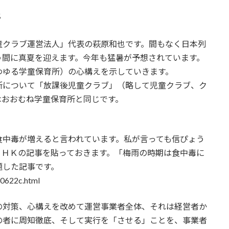
也
クラブ運営法人」代表の萩原和也です。間もなく日本列
う間に真夏を迎えます。今年も猛暑が予想されています。
わゆる学童保育所）の心構えを示していきます。
について「放課後児童クラブ」（略して児童クラブ、ク
はおおむね学童保育所と同じです。
中毒が増えると言われています。私が言っても信ぴょう
ＮＨＫの記事を貼っておきます。「梅雨の時期は食中毒に
題した記事です。
0622c.html
対策、心構えを改めて運営事業者全体、それは経営者か
の者に周知徹底、そして実行を「させる」ことを、事業者