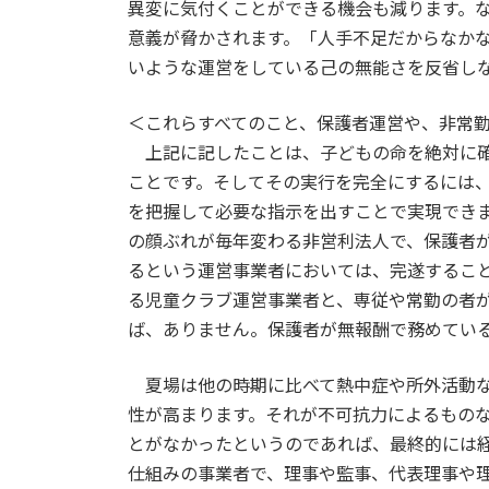
異変に気付くことができる機会も減ります。
意義が脅かされます。「人手不足だからなか
いような運営をしている己の無能さを反省し
＜これらすべてのこと、保護者運営や、非常
上記に記したことは、子どもの命を絶対に確
ことです。そしてその実行を完全にするには
を把握して必要な指示を出すことで実現でき
の顔ぶれが毎年変わる非営利法人で、保護者
るという運営事業者においては、完遂するこ
る児童クラブ運営事業者と、専従や常勤の者
ば、ありません。保護者が無報酬で務めてい
夏場は他の時期に比べて熱中症や所外活動な
性が高まります。それが不可抗力によるもの
とがなかったというのであれば、最終的には
仕組みの事業者で、理事や監事、代表理事や