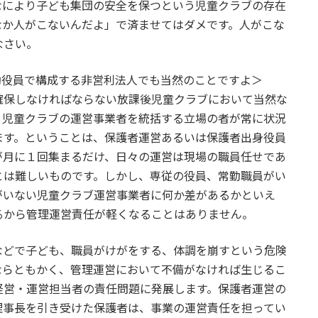
なにより子ども集団の安全を保つという児童クラブの存在
なか人がこないんだよ」で済ませてはダメです。人がこな
なさい。
勤役員で構成する非営利法人でも当然のことですよ＞
保しなければならない放課後児童クラブにおいて当然な
、児童クラブの運営事業者を統括する立場の者が常に状況
ます。ということは、保護者運営あるいは保護者出身役員
が月に１回集まるだけ、日々の運営は現場の職員任せであ
とは難しいものです。しかし、専従の役員、常勤職員がい
がいない児童クラブ運営事業者に何か差があるかといえ
るから管理運営責任が軽くなることはありません。
どで子ども、職員がけがをする、体調を崩すという危険
ならともかく、管理運営において不備がなければ生じるこ
経営・運営担当者の責任問題に発展します。保護者運営の
理事長を引き受けた保護者は、事業の運営責任を担ってい