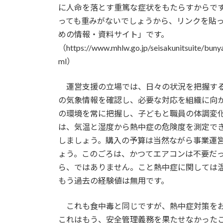
に人命を落とす重篤な症状をもたらすからで
っても重みがないでしょうから、リンクを貼
めの情報・資料サイト」です。
（https://www.mhlw.go.jp/seisakunitsuite/bunya
ml）
運営支援の立場では、日々の状況を把握する
の気象情報を確認し、必要な対応を組織に向
の環境を常に把握し、子どもと職員の体調変
は、気温と湿度から熱中症の危険度を測定で
しましょう。購入の予算は当然ながら事業運
ょう。このごろは、かつてエアコンは不要だ
ら、ではありません。こと熱中症に関しては
もう過去の経験値は無用です。
これも食中毒と同じですが、熱中症対策をお
これはもう、安全管理義務を果たせなかった