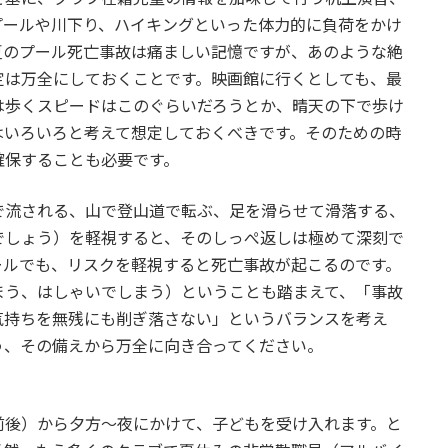
プールや川下り、ハイキングといった体力的に負荷をかけ
夏のプール死亡事故は痛ましい記憶ですが、あのような絶
定は万全にしておくことです。映画館に行くとしても、最
は歩くスピードはこのぐらいだろうとか、晴天の下で歩け
はいろいろと考えて想定しておくべきです。そのための時
確保することも必要です。
流される、山で登山道で転ぶ、足を滑らせて滑落する、
でしょう）を軽視すると、そのしっぺ返しは極めて深刻で
ールでも、リスクを軽視すると死亡事故が起こるのです。
まう、はしゃいでしまう）ということも踏まえて、「事故
気持ちを無残にも削ぎ落さない」というバランスを考え
う、その備えから万全に向き合ってください。
後）から夕方～夜にかけて、子どもを受け入れます。と