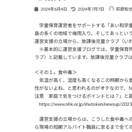
最
2024年6月4日
2024年7月7日
萩原和
終
更
学童保育運営者をサポートする「あい和学童
新
日
島の多くの地域で梅雨入り、そしてあっとい
時
運営支援の立場から、放課後児童クラブ（い
:
※基本的に運営支援ブログでは、学童保育所
ラブ）と記載しています。放課後児童クラブ
＜その１。食中毒＞
気温が高く、湿度も高くなるこの時期から食
性がないよね、と思われるのがオチなので、
注意 家庭で気をつけるポイントとは？」と
https://www.nhk.or.jp/shutoken/newsup/2023
運営支援の立場からは、こうした食中毒への
ら現場の短期アルバイト職員に至るまで全て