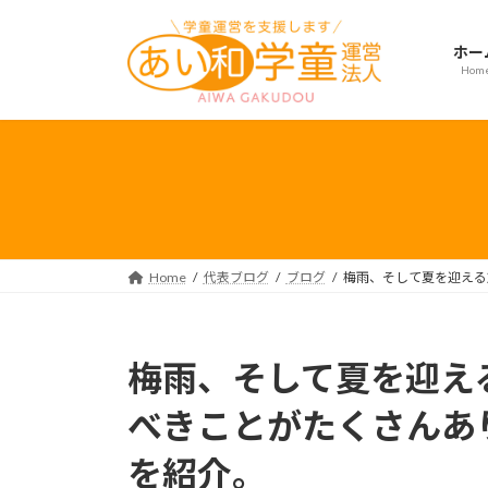
コ
ナ
ン
ビ
ホー
テ
ゲ
Hom
ン
ー
ツ
シ
へ
ョ
ス
ン
キ
に
ッ
移
プ
動
Home
代表ブログ
ブログ
梅雨、そして夏を迎える
梅雨、そして夏を迎え
べきことがたくさんあ
を紹介。