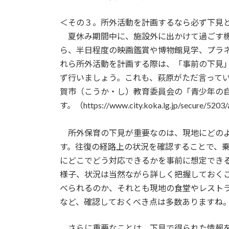
＜その３。所外活動を計画するなら必ず下見
夏休み期間中に、施設外に出かけて過ごす機
ら、半日程度の映画鑑賞や博物館見学、プラ
れら所外活動を計画する際は、「事前の下見
ず行いましょう。これも、萩原がただ言って
賀市（こうか・し）教育委員会の「青少年の
す。（https://www.city.koka.lg.jp/secure/5203
所外保育の下見が重要なのは、現地にどのよ
す。往復の経路上の状況を確認することで、
にどこでどう対応できるかを事前に想定でき
様子、状況は当然ながら詳しく把握しておく
べられるのか、それとも現地の食堂やレスト
など、確認しておくべき点は多数ありますね
さらに重要なことは、下見で得られた情報を