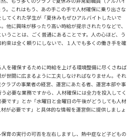
当然、もう多くのクラブで夏休みの非常勤職員（アルバイ
ょう。これはもう、あの手この手で人材確保に乗り出さな
をしてくれた学生が「夏休みもぜひアルバイトしたいで
ん。他に興味が移ったり高い時給が提示されたりなどで、
ということは、ごく普通にあることです。人の心ほど、う
口約束は全く頼りにしないで、１人でも多くの働き手を確
人を確保するために時給を上げる環境整備に尽くさねば
報が世間に広まるように工夫しなければなりません。それ
童クラブの事業者の経営、運営にあたる者、運営本部や事
行う必要な業務ですから、人材確保には全力を投入してく
必要です」とか「水曜日と金曜日の午後がどうしても人材
人材が必要です」と具体的な情報を運営側に提供しましょ
保育の実行の可否を左右しますし、熱中症など子どもの