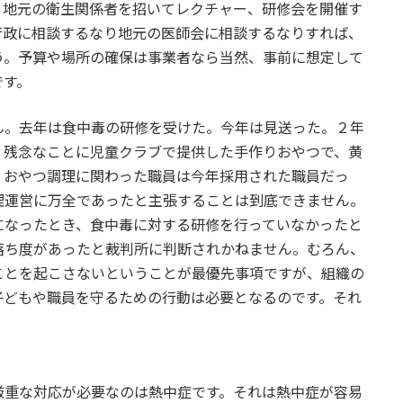
、地元の衛生関係者を招いてレクチャー、研修会を開催す
行政に相談するなり地元の医師会に相談するなりすれば、
う。予算や場所の確保は事業者なら当然、事前に想定して
です。
。去年は食中毒の研修を受けた。今年は見送った。２年
、残念なことに児童クラブで提供した手作りおやつで、黄
。おやつ調理に関わった職員は今年採用された職員だっ
理運営に万全であったと主張することは到底できません。
になったとき、食中毒に対する研修を行っていなかったと
落ち度があったと裁判所に判断されかねません。むろん、
ことを起こさないということが最優先事項ですが、組織の
子どもや職員を守るための行動は必要となるのです。それ
。
重な対応が必要なのは熱中症です。それは熱中症が容易