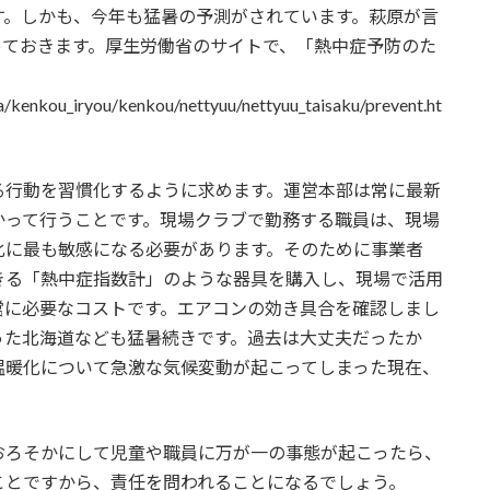
す。しかも、今年も猛暑の予測がされています。萩原が言
っておきます。厚生労働省のサイトで、「熱中症予防のた
/kenkou_iryou/kenkou/nettyuu/nettyuu_taisaku/prevent.ht
行動を習慣化するように求めます。運営本部は常に最新
かって行うことです。現場クラブで勤務する職員は、現場
化に最も敏感になる必要があります。そのために事業者
きる「熱中症指数計」のような器具を購入し、現場で活用
営に必要なコストです。エアコンの効き具合を確認しまし
った北海道なども猛暑続きです。過去は大丈夫だったか
温暖化について急激な気候変動が起こってしまった現在、
ろそかにして児童や職員に万が一の事態が起こったら、
ことですから、責任を問われることになるでしょう。