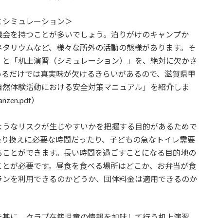
とシミュレーション＞
会を持つことが多いでしょう。泊りがけのキャンプか
ネタリウムなど、様々な所外の活動の態様があります。そ
」と「机上演習（シミュレーション）」を、絶対に欠かさ
いるだけでは真実味が欠けるきらいがあるので、滋賀県甲
自然体験活動における安全対策マニュアル」を紹介しま
/anzen.pdf）
うなリスクが生じやすいかを把握する目的があるためで
乗り換えに必要な時間だったり、子どもの急なトイレ需要
ることができます。長い時間を過ごすことになる目的地の
ことが必要です。昼食を食べる場所はどこか、お弁当が食
ランを利用できるのかどうか、団体料金は適用できるのか
。
基に、クラブ在籍児童の情報を加味して行う机上演習、