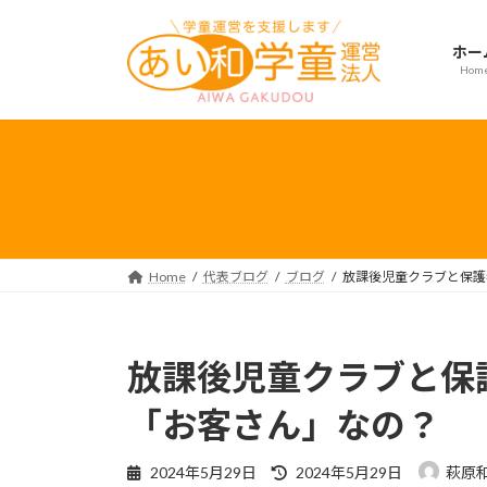
コ
ナ
ン
ビ
ホー
テ
ゲ
Hom
ン
ー
ツ
シ
へ
ョ
ス
ン
キ
に
ッ
移
プ
動
Home
代表ブログ
ブログ
放課後児童クラブと保護
放課後児童クラブと保
「お客さん」なの？
最
2024年5月29日
2024年5月29日
萩原