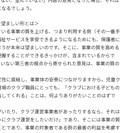
きない、望んでいない」内容の意見となった場合、それは
になるでしょう。
で望ましい形とは＞
いる事業の質を上げる、つまり利用する側（その一番手
福祉サービスを享受できるようになるためにも、保護者に
ほうが本来は望ましいのです。そこに、事業の質を高める
把握することができるきっかけが、含まれているからで
ていない第三者の視点から寄せられた意見は、事業の質の
性に直結し、事業体の安泰につながりますから。児童ク
現場のクラブ職員にとっても、「クラブにおける子どもの
出してくれる」ことは、何よりありがたいことのはずで
いたり、クラブ運営事業者があったりするなら、それは
うにクラブ運営をしたいだけ」であり、そこには事業の質
ことであり、事業の対象者である側の最善の利益を考慮す