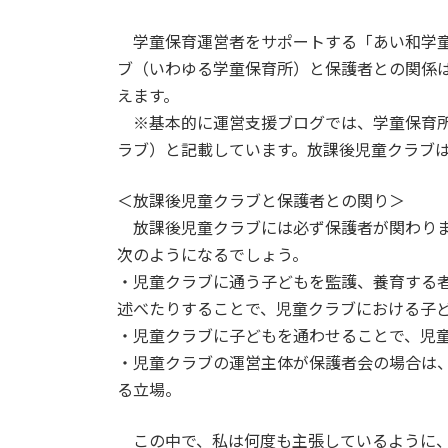
終
更
学童保育運営者をサポートする「あい和学童
新
日
ブ（いわゆる学童保育所）と保護者との関係
時
えます。
:
※基本的に運営支援ブログでは、学童保育所
ラブ）と記載しています。放課後児童クラブ
＜放課後児童クラブと保護者との関り＞
放課後児童クラブには必ず保護者が関わりま
次のようになるでしょう。
・児童クラブに通う子どもを監護、養育する
述べたりすることで、児童クラブにおける子
・児童クラブに子どもを通わせることで、児
・児童クラブの運営主体が保護者会の場合は
る立場。
この中で、私は何度も主張しているように、