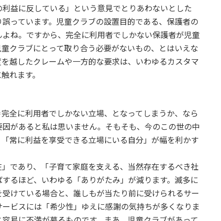
の利益に反している」という意見でとりあわないとした
り誤っています。児童クラブの設置目的である、保護者の
んよね。ですから、完全に利用者でしかない保護者が児童
児童クラブにとって取り合う必要がないもの、とはいえな
度を越したクレームや一方的な要求は、いわゆるカスタマ
に触れます。
完全に利用者でしかない立場、となってしまうか、なら
要因があると私は思いません。そもそも、今のこの世の中
、「常に利益を享受できる立場にいる自分」が幅を利かす
」であり、「子育て家庭を支える、当然存在するべき社
ばするほど、いわゆる「ありがたみ」が減ります。滅多に
を受けている場合と、誰しもが当たり前に受けられるサー
サービスには「希少性」ゆえに感謝の気持ちが多くなりま
と容易に不満が募るものです。まあ、児童クラブがあって