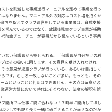
。
ストを削減した事業遂行マニュアルを定めて事業を行っ
にはなりません。マニュアル外の対応はコスト増を招くか
の育ちを捉えてクラブ運営をしている事業者は、育成支援
業を営んでいるのではなく、放課後児童クラブ事業が補助
、補助金チューチューが容易だから営んでいるという事業
いない保護者から寄せられる、「保護者が自分だけの利
ラブはその扱いに困ります。その意見を受け入れなけれ
、その意見が児童クラブが行っている、あるいは目指して
からです。むしろ一致しないことが多い。もっとも、その
レームということと判断はできません。その点は留意が必
事業運営方針において時代にそぐわない、法令の解釈を誤
す。
ブ開所では仕事に間に合わない！７時半に開所してほし
もは少しでも親と長く一緒に過ごせることが幸せなのだか