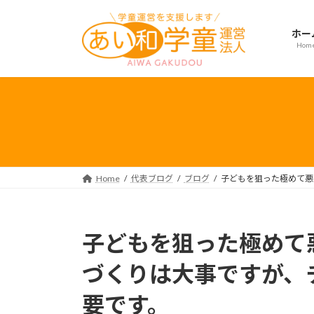
コ
ナ
ン
ビ
ホー
テ
ゲ
Hom
ン
ー
ツ
シ
へ
ョ
ス
ン
キ
に
ッ
移
プ
動
Home
代表ブログ
ブログ
子どもを狙った極めて悪
子どもを狙った極めて
づくりは大事ですが、
要です。