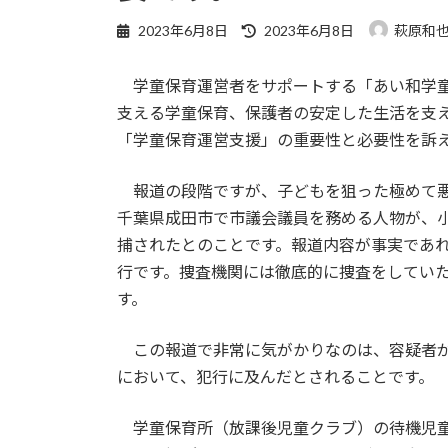
最
2023年6月8日
2023年6月8日
萩原和
終
更
学童保育運営者をサポートする「あい和学童
新
日
支える学童保育、保護者の安定した生活を支
時
「学童保育運営支援」の重要性と必要性を訴
:
報道の段階ですが、子どもを狙った極めて悪
千葉県成田市で市議会議員を務める人物が、
捕されたとのことです。報道内容が事実であ
行です。捜査機関には徹底的に捜査をしてい
す。
この報道で非常に気がかりなのは、容疑者が
において、犯行に及んだとされることです。
学童保育所（放課後児童クラブ）の待機児童