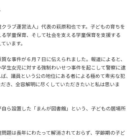
也
クラブ運営法人」代表の萩原和也です。子どもの育ちを
える学童保育、そして社会を支える学童保育を支援する
えています。
質な事件が６月７日に伝えられました。報道によると、
小学生女児に対する強制わいせつ事件を起こして警察に逮
れば、議員という公の地位にある者による極めて卑劣な犯
ただき、全容解明に尽くしていただきたいと私は思いま
自ら設置した「まんが図書館」という、子どもの居場所
問題は長年にわたって解消されておらず、学齢期の子ど