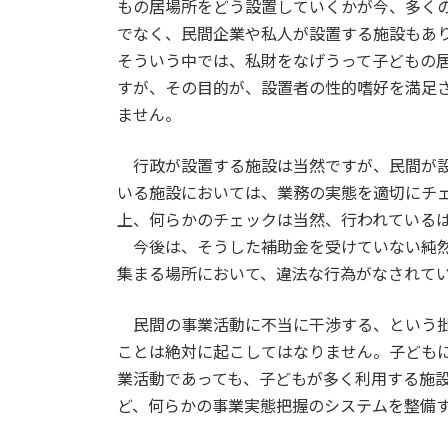
もの居場所をどう設置していくかが今、多く
でなく、民間企業や私人が設置する施設もあ
そういう中では、私財をなげうって子どもの
すが、その目的が、設置者の性的嗜好を満足
ません。
行政が設置する施設は当然ですが、民間が設
いる施設においては、業務の実態を適切にチ
上、何らかのチェックは当然、行われている
今後は、そうした補助金を受けていない純然
集まる場所において、違法な行為がなされて
民間の事業活動に不当に干渉する、という批
ことは絶対に起こしてはなりません。子ども
業活動であっても、子どもが多く利用する施
ど、何らかの事業実態把握のシステムを整備