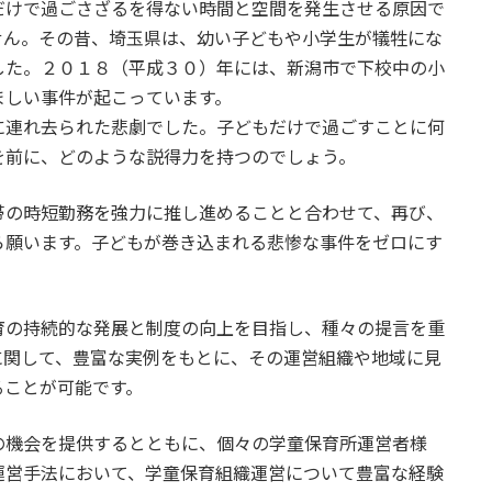
だけで過ごさざるを得ない時間と空間を発生させる原因で
せん。その昔、埼玉県は、幼い子どもや小学生が犠牲にな
した。２０１８（平成３０）年には、新潟市で下校中の小
ましい事件が起こっています。
連れ去られた悲劇でした。子どもだけで過ごすことに何
を前に、どのような説得力を持つのでしょう。
の時短勤務を強力に推し進めることと合わせて、再び、
ら願います。子どもが巻き込まれる悲惨な事件をゼロにす
の持続的な発展と制度の向上を目指し、種々の提言を重
に関して、豊富な実例をもとに、その運営組織や地域に見
ることが可能です。
機会を提供するとともに、個々の学童保育所運営者様
運営手法において、学童保育組織運営について豊富な経験