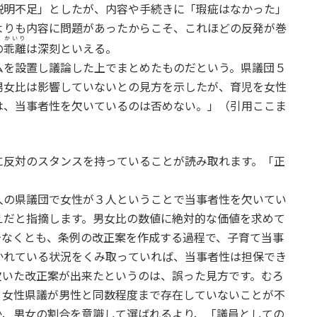
説明不足」としたが、内容や手続きに「瑕疵はなかった」
よりも内容に問題があったからこそ、これほどの反発が巻
かいり
の
乖離
は深刻といえる。
を設置し議論した上でまとめたものだという。県議団５
男女比は影響していないとの見方を示したが、育児を女性
は、当事者性を欠いているのは否めない。」（引用ここま
反対のスタンスを持っていることが読み取れます。「正
の県議団で女性が３人ということで当事者性を欠いてい
えだと指摘します。男女比の数値に絶対的な価値を求めて
少なくとも、条例の改正案を作成する過程で、子育て当事
かれている状況をくみ取っていれば、当事者性は担保でき
欠いた改正案が出来たというのは、誤った見方です。むろ
。女性県議が男性と同数程度まで存在していないことが不
か、男女の割合を意識して選ばれるより、「議員としての