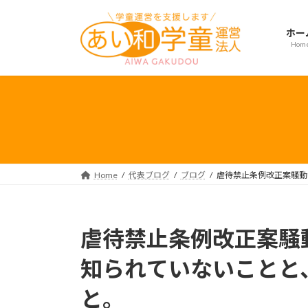
コ
ナ
ン
ビ
ホー
テ
ゲ
Hom
ン
ー
ツ
シ
へ
ョ
ス
ン
キ
に
ッ
移
プ
動
Home
代表ブログ
ブログ
虐待禁止条例改正案騒動
虐待禁止条例改正案騒
知られていないことと
と。