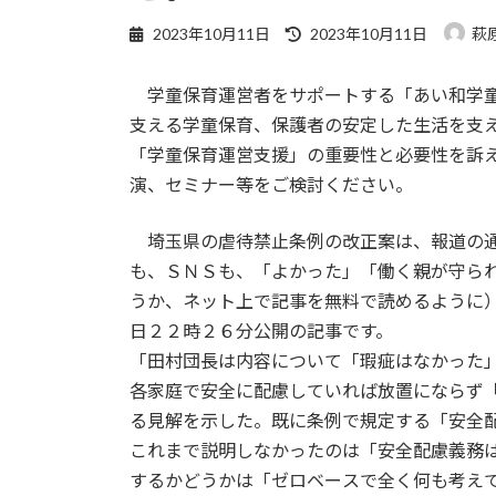
最
2023年10月11日
2023年10月11日
萩
終
更
学童保育運営者をサポートする「あい和学童
新
日
支える学童保育、保護者の安定した生活を支
時
「学童保育運営支援」の重要性と必要性を訴
:
演、セミナー等をご検討ください。
埼玉県の虐待禁止条例の改正案は、報道の通
も、ＳＮＳも、「よかった」「働く親が守ら
うか、ネット上で記事を無料で読めるように
日２２時２６分公開の記事です。
「田村団長は内容について「瑕疵はなかった
各家庭で安全に配慮していれば放置にならず
る見解を示した。既に条例で規定する「安全
これまで説明しなかったのは「安全配慮義務
するかどうかは「ゼロベースで全く何も考え