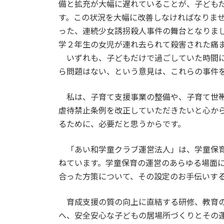
備と拡充が大幅に遅れていることが、子ども
す。この状況を大幅に改善しなければなりま
った、連続少女誘拐殺人事件の舞台となりま
学２年生の女児が連れ去られて殺害された痛
いずれも、子どもだけで過ごしていた時間に
ら問題はない、という意見は、これらの事件
私は、子育て支援事業の整備や、子育て世帯
虐待禁止条例を改正していただきたいと心か
るために、必要だと思うからです。
「あい和学童クラブ運営法人」は、学童保育
ねています。学童保育の運営のあらゆる場面
合った方策について、その設定のお手伝いす
育成支援の質の向上に直結する研修、教育の
へ、安全安心な子どもの居場所づくりとその