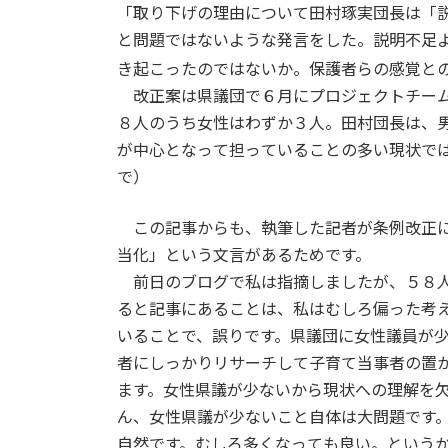
「取り下げの理由について田村琢実団長は「
と問題ではないような発言をした。説明不足
き起こったのではないか。保護者らの感覚と
改正案は県議団で６月にプロジェクトチーム
８人のうち女性はわずか３人。田村団長は、
が中心となって担っていることの多い現状で
で）
この記事からも、執筆した記者が条例改正に
当化」という文言があるためです。
前日のブログで私は指摘しましたが、５８人
ると記事にあることは、私はむしろ偏った考
いることで、誤りです。県議団に女性議員が
者にしっかりリサーチして子育て当事者の置
ます。女性県議が少ないから現状への理解を
ん、女性県議が少ないこと自体は大問題です
自然です。むしろ多くなっても良い。という