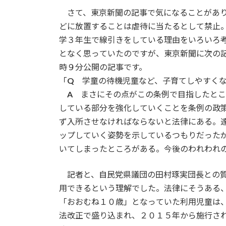
さて、東京新聞の記事で気になることがあり
どに放置することは虐待に当たるとして禁止
学３年生で線引きをしている理由をいろいろ
となく思っていたのですが、東京新聞に次の
時９分公開の記事です。
「
Q
学童の待機児童など、子育てしやすくな
A
まさにその点がこの条例で目指したとこ
している部分を強化していくことを条例の政
ず入所させなければならないと法律にある。
ップしていく姿勢を示しているつもりだった
いてしまったところがある。今後のわれわれ
記者と、自民党県議団の田村琢実団長との質
用できるという理解でした。法律にそうある
「おおむね１０歳」となっていた利用児童は
法改正で盛り込まれ、２０１５年から施行さ