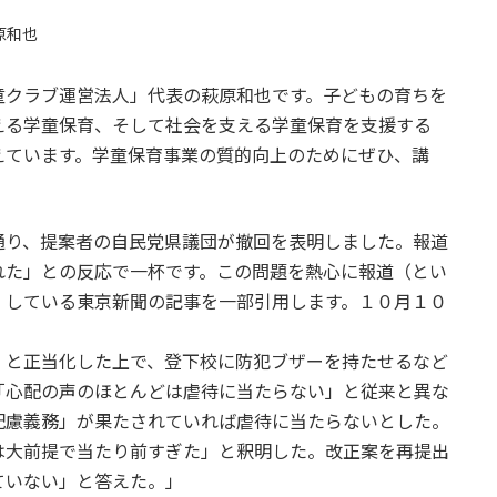
原和也
クラブ運営法人」代表の萩原和也です。子どもの育ちを
える学童保育、そして社会を支える学童保育を支援する
えています。学童保育事業の質的向上のためにぜひ、講
り、提案者の自民党県議団が撤回を表明しました。報道
れた」との反応で一杯です。この問題を熱心に報道（とい
）している東京新聞の記事を一部引用します。１０月１０
」と正当化した上で、登下校に防犯ブザーを持たせるなど
「心配の声のほとんどは虐待に当たらない」と従来と異な
配慮義務」が果たされていれば虐待に当たらないとした。
は大前提で当たり前すぎた」と釈明した。改正案を再提出
ていない」と答えた。」