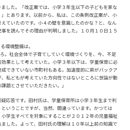
ました。「改正案では、小学３年生以下の子どもを家な
。」とあります。以前から、私は、この条例改正案が、小
考えていたのです。小４の壁を意識したのかな？と、なん
記事を読んでその理由が判明しました。１０月１０日１５
る環境整備は。
ろ。社会全体で子育てしていく環境づくりを、今、不足
策効果として考えていた。小学３年以下は、学童保育に必
達成できていない市町村もある。加速度的に県がバックア
が、私どもが考えていた方向性ではないところに世論が動
の課題とさせていただきたい。」
疑応答です。田村氏は、学童保育所は小学３年生まで利
、ということですが、当然、間違っています。かつては
、小学生すべてを対象にすることが２０１２年の児童福祉
れました。よって、田村氏の理解は１０年以上前の知識で